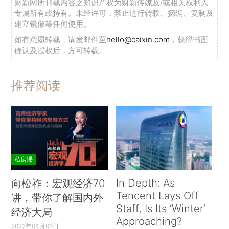
财新网所刊载内容之知识产权为财新传媒及/或相关权利人
专属所有或持有。未经许可，禁止进行转载、摘编、复制及
建立镜像等任何使用。
如有意愿转载，请发邮件至
hello@caixin.com
，获得书面
确认及授权后，方可转载。
推荐阅读
私房课
In Depth: As
向松祚：宏观经济70
Tencent Lays Off
讲，带你了解国内外
Staff, Is Its ‘Winter’
经济大局
Approaching?
2022年04月06日