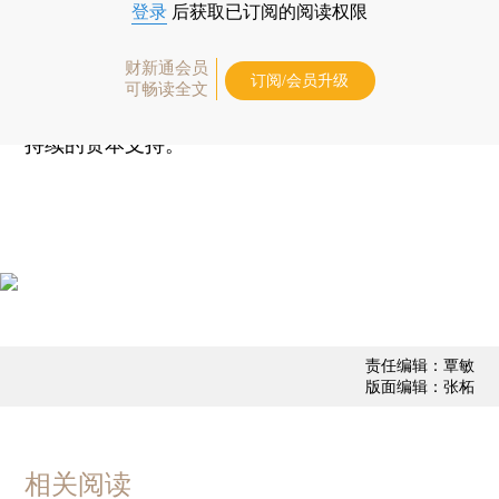
登录
后获取已订阅的阅读权限
路军称，二期首先会关注已经在一期建立合作
财新通会员
关系的公司和项目，例如长江存储，中芯国际、华
订阅/会员升级
可畅读全文
虹等机构，这60多家公司在逐步发展的过程中需要
持续的资本支持。
责任编辑：覃敏
版面编辑：张柘
相关阅读