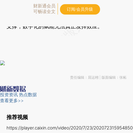
财新通会员
数字经济是虚拟经济，我认为是有偏差的，数字经
订阅/会员升级
可畅读全文
济就是新时代的实体经济，如果没有实体经济作为
支撑，数字化的赋能无法真正发挥效应。”
责任编辑：屈运栩 | 版面编辑：张柘
投资资讯
热点数据
查看更多>>
推荐视频
https://player.caixin.com/video/2020/7/23/20207231595485