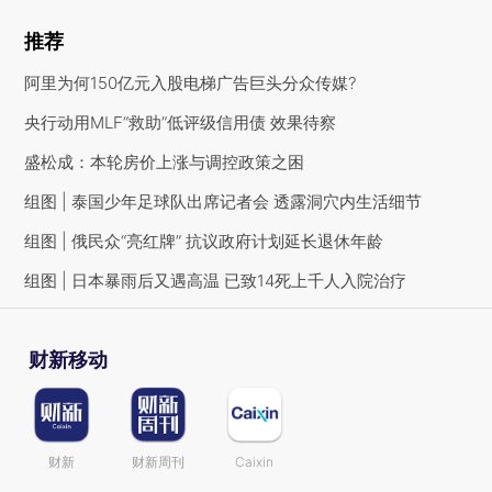
推荐
阿里为何150亿元入股电梯广告巨头分众传媒?
央行动用MLF“救助”低评级信用债 效果待察
盛松成：本轮房价上涨与调控政策之困
组图 | 泰国少年足球队出席记者会 透露洞穴内生活细节
组图 | 俄民众“亮红牌” 抗议政府计划延长退休年龄
组图 | 日本暴雨后又遇高温 已致14死上千人入院治疗
财新移动
财新
财新周刊
Caixin