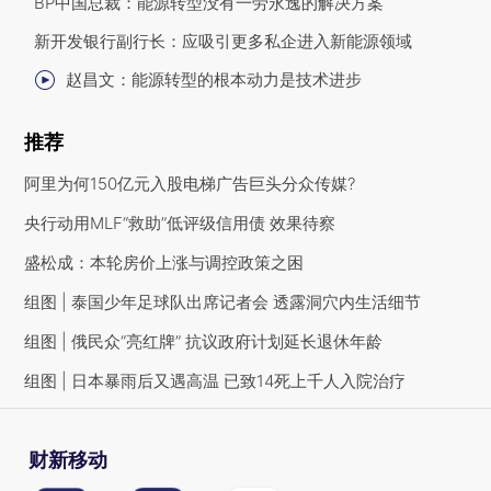
BP中国总裁：能源转型没有一劳永逸的解决方案
新开发银行副行长：应吸引更多私企进入新能源领域
赵昌文：能源转型的根本动力是技术进步
推荐
阿里为何150亿元入股电梯广告巨头分众传媒?
央行动用MLF“救助”低评级信用债 效果待察
盛松成：本轮房价上涨与调控政策之困
组图 | 泰国少年足球队出席记者会 透露洞穴内生活细节
组图 | 俄民众“亮红牌” 抗议政府计划延长退休年龄
组图 | 日本暴雨后又遇高温 已致14死上千人入院治疗
财新移动