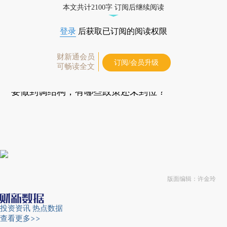
在需要往调结构转向，而不仅是为了满足供应。
本文共计2100字 订阅后继续阅读
中国经济整体从粗放型转向集约型发展的背景
登录
后获取已订阅的阅读权限
下，能源转型应如何加快？调整结构的力度和节
财新通会员
奏，发展优质能源，降低高排放能源尤其是煤炭的
订阅/会员升级
可畅读全文
使用，是否符合把“好钢用在刀刃上”的逻辑？如果
要做到调结构，有哪些政策还未到位？
版面编辑：许金玲
投资资讯
热点数据
查看更多>>