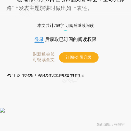
路”上发表主题演讲时做出如上表述。
这与目前主流的降低增值税税率的观点并不相
本文共计769字 订阅后继续阅读
同。他称，北欧国家福利较好，财政收支占GDP比
重达到40%，但实现了可持续。其做法是增值税税
登录
后获取已订阅的阅读权限
率达到20%以上，企业所得税和个人所得税税率比
财新通会员
较低，这样企业仍然很有竞争力，因为增值税其实
订阅/会员升级
可畅读全文
并不是企业的负担，而是最终消费者负担，“中国在
两个所得税上减税的空间是有的”。
版面编辑：张翔宇