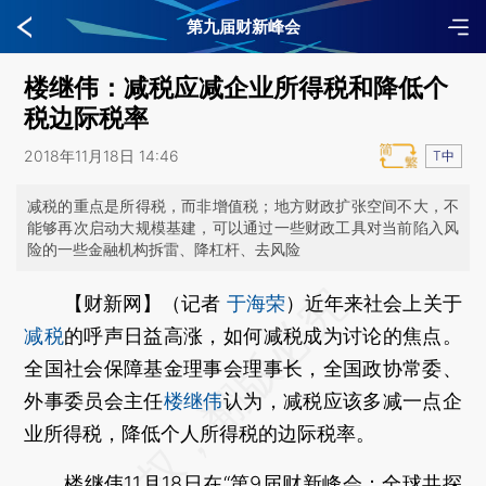
第九届财新峰会
楼继伟：减税应减企业所得税和降低个
税边际税率
2018年11月18日 14:46
T中
减税的重点是所得税，而非增值税；地方财政扩张空间不大，不
能够再次启动大规模基建，可以通过一些财政工具对当前陷入风
险的一些金融机构拆雷、降杠杆、去风险
【财新网】（记者
于海荣
）
近年来社会上关于
减税
的呼声日益高涨，如何减税成为讨论的焦点。
全国社会保障基金理事会理事长，全国政协常委、
外事委员会主任
楼继伟
认为，减税应该多减一点企
业所得税，降低个人所得税的边际税率。
楼继伟11月18日在“第9届财新峰会：全球共探