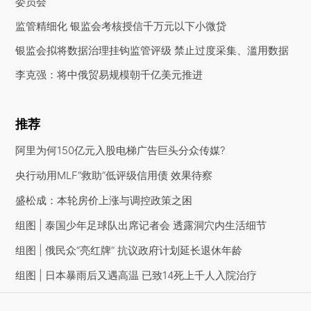
委员会
监管精细化 银监会考核授信千万元以下小微贷
银监会拟将数据治理挂钩监管评级 禁止过度采集、滥用数据
李克强：将中俄贸易规模朝千亿美元推进
推荐
阿里为何150亿元入股电梯广告巨头分众传媒?
央行动用MLF“救助”低评级信用债 效果待察
盛松成：本轮房价上涨与调控政策之困
组图 | 泰国少年足球队出席记者会 透露洞穴内生活细节
组图 | 俄民众“亮红牌” 抗议政府计划延长退休年龄
组图 | 日本暴雨后又遇高温 已致14死上千人入院治疗