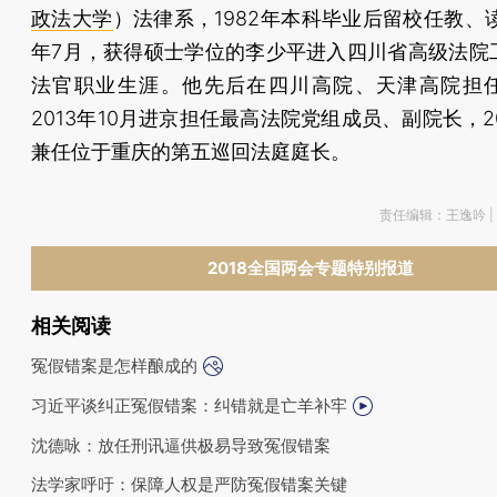
政法大学
）法律系，1982年本科毕业后留校任教、读
年7月，获得硕士学位的李少平进入四川省高级法院
法官职业生涯。他先后在四川高院、天津高院担
2013年10月进京担任最高法院党组成员、副院长，20
兼任位于重庆的第五巡回法庭庭长。
责任编辑：王逸吟 |
2018全国两会专题特别报道
相关阅读
冤假错案是怎样酿成的
习近平谈纠正冤假错案：纠错就是亡羊补牢
沈德咏：放任刑讯逼供极易导致冤假错案
法学家呼吁：保障人权是严防冤假错案关键