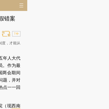
假错案
T中
制度，才能从
五年人大代
员。作为最
国两会期间
问题，并对
热点一一回
院（现
西南