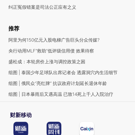
纠正冤假错案是司法公正应有之义
推荐
阿里为何150亿元入股电梯广告巨头分众传媒?
央行动用MLF“救助”低评级信用债 效果待察
盛松成：本轮房价上涨与调控政策之困
组图 | 泰国少年足球队出席记者会 透露洞穴内生活细节
组图 | 俄民众“亮红牌” 抗议政府计划延长退休年龄
组图 | 日本暴雨后又遇高温 已致14死上千人入院治疗
财新移动