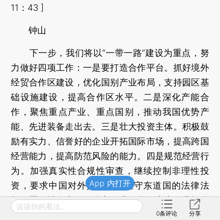
11：43 ]
钟山
下一步，我们将以“一带一路”建设为重点，努
力做好四项工作：一是要打造合作平台。抓好境外
经贸合作区建设，优化国别产业布局，支持园区基
础设施建设，提高合作区水平。二是深化产能合
作，聚焦重点产业、重点国别，推动我国优势产
能、先进装备走出去。三是壮大投资主体。积极鼓
励有实力、信誉好的企业开拓国际市场，提高跨国
经营能力，提高防范风险的能力。四是规范经营行
为。加强真实性合规性审查，继续控制非理性投
App 内打开
资，要求中国对外投资企业遵守东道国的法律法
规，履行社会责任。总之，我们将努力为企业提供
说说你的看法...
更好的环境、更好的条件、更好的服务，努力打造
0
条评论
分享