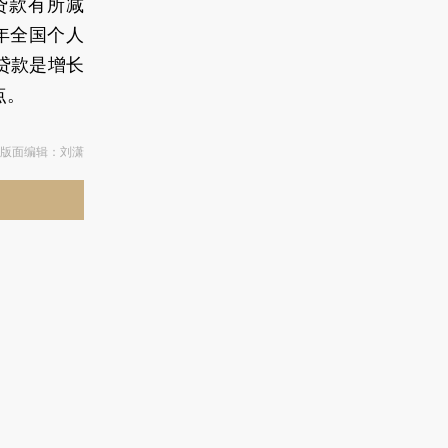
贷款有所减
年全国个人
贷款是增长
点。
| 版面编辑：刘潇