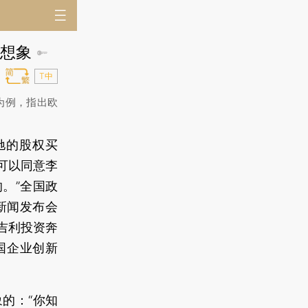
可想象
T中
为例，指出欧
驰的股权买
可以同意李
。”全国政
新闻发布会
吉利投资奔
国企业创新
的：“你知