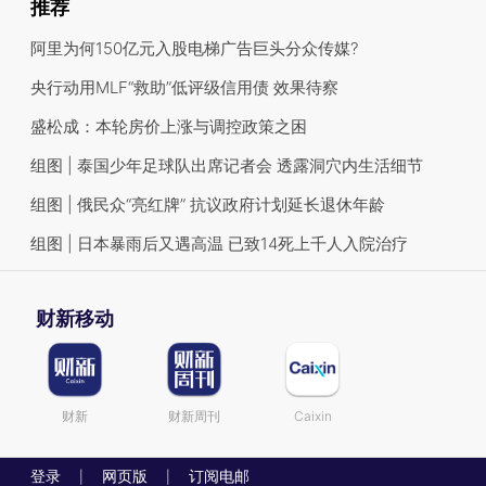
推荐
阿里为何150亿元入股电梯广告巨头分众传媒?
央行动用MLF“救助”低评级信用债 效果待察
盛松成：本轮房价上涨与调控政策之困
组图 | 泰国少年足球队出席记者会 透露洞穴内生活细节
组图 | 俄民众“亮红牌” 抗议政府计划延长退休年龄
组图 | 日本暴雨后又遇高温 已致14死上千人入院治疗
财新移动
财新
财新周刊
Caixin
登录
网页版
订阅电邮
|
|