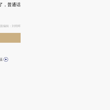
了，普通话
版面编辑：刘明晖
福