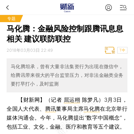
专题
马化腾：金融风险控制跟腾讯息息
相关 建议联防联控
2018年03月03日 22:49
T中
马化腾坦承，曾有大量非法集资行为出现在微信中，
给腾讯带来很大的平台监管压力，对非法金融类业务
要打早打小，及时监测
【财新网】（记者
屈运栩
陈梦凡）
3月3日，
全国人大代表、
腾讯
董事局主席
马化腾
在北京举行
媒体沟通会。今年，马化腾提出“数字中国概念”，
包括工业、文化，金融、医疗和教育等五个建议。