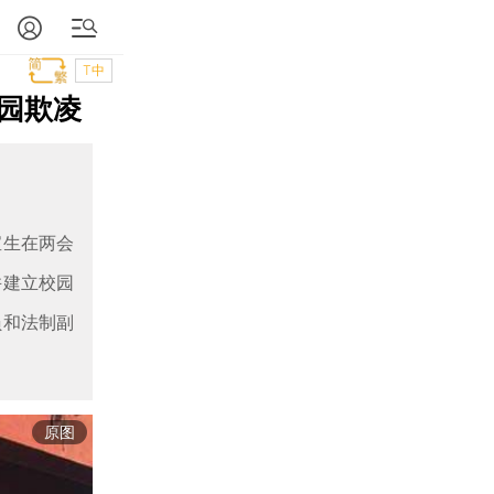
T中
园欺凌
宝生在两会
并建立校园
员和法制副
原图