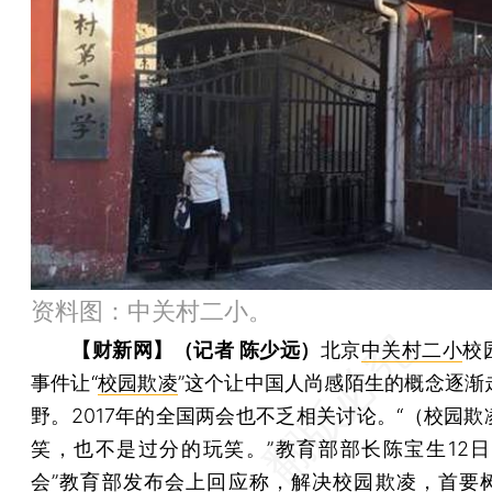
资料图：中关村二小。
【财新网】（记者 陈少远）
北京
中关村二小
校
事件让“
校园欺凌
”这个让中国人尚感陌生的概念逐渐
野。2017年的全国两会也不乏相关讨论。“（校园欺
笑，也不是过分的玩笑。”教育部部长陈宝生12日
会”教育部发布会上回应称，解决校园欺凌，首要