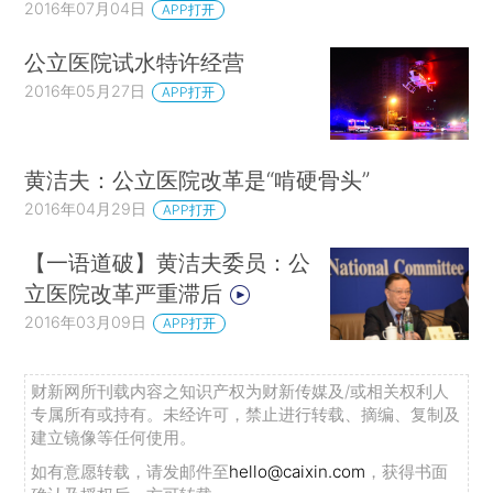
2016年07月04日
APP打开
公立医院试水特许经营
2016年05月27日
APP打开
黄洁夫：公立医院改革是“啃硬骨头”
2016年04月29日
APP打开
【一语道破】黄洁夫委员：公
立医院改革严重滞后
2016年03月09日
APP打开
财新网所刊载内容之知识产权为财新传媒及/或相关权利人
专属所有或持有。未经许可，禁止进行转载、摘编、复制及
建立镜像等任何使用。
如有意愿转载，请发邮件至
hello@caixin.com
，获得书面