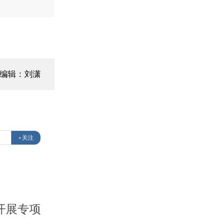
面编辑：刘潇
+关注
开展专项