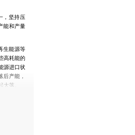
一，坚持压
产能和产量
再生能源等
些高耗能的
能源进口状
落后产能，
起大落。