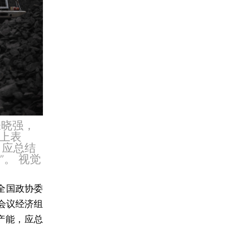
张晓强，
上表
，应总结
”。 视觉
，全国政协委
会议经济组
吨产能，应总