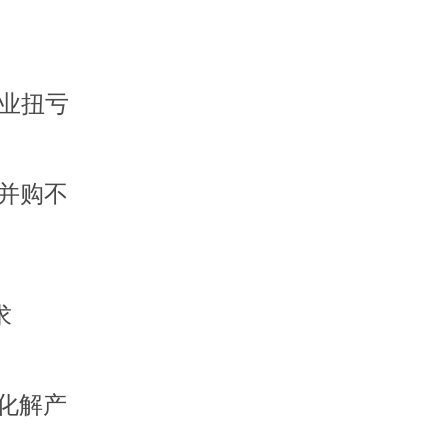
行业扭亏
外并购不
求
化解产