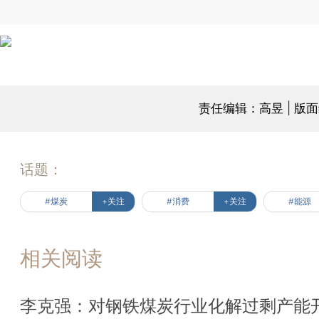
责任编辑：高昱 | 版
话题：
#煤炭
+关注
#消费
+关注
#能源
相关阅读
李克强：对钢铁煤炭行业化解过剩产能