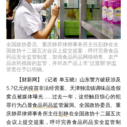
全国政协委员、重庆静昇律师事务所主任彭静在全
国政协十二届五次会议上提交提案，呼吁完善食品
药品安全监管制度，加强食品药品网络销售、农产
品农药残留的监管，并对农产品上市“过渡期”的监
管责任予以明确。
【财新网】（记者 单玉晓）
山东警方破获涉及
5.7亿元的
疫苗
非法经营案、天津独流镇调味品造假
窝点被媒体曝光……过去一年，这些触目惊心的犯
罪行为凸显
食品药品
监管漏洞。全国政协委员、重
庆静昇律师事务所主任
彭静
在全国政协十二届五次
会议上提交提案，呼吁完善食品药品安全监管制