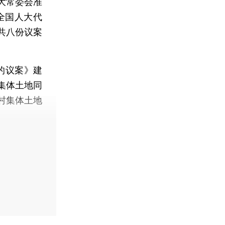
大常委会准
，全国人大代
共八份议案
的议案》建
集体土地同
村集体土地