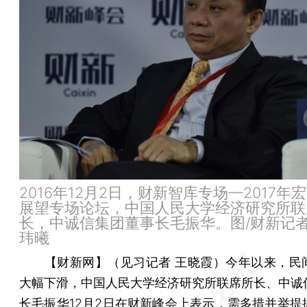
2016年12月2日，财新智库专场—2017年
展望专场论坛，中国人民大学经济研究所联
长，中诚信集团董事长毛振华。图/财新记者
玮曦
【财新网】（见习记者 王晓霞）
今年以来，民
大幅下滑，中国人民大学经济研究所联席所长、中诚
长
毛振华
12月2日在
财新峰会
上表示，需多措并举提