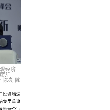
宏观经济
席所
 陈亮 陈
间投资增速
信集团董事
振民营企业