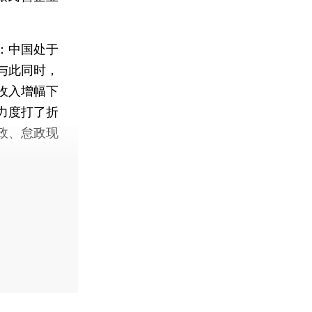
：中国处于
与此同时，
收入增幅下
力度打了折
政、怠政现