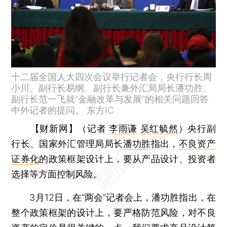
十二届全国人大四次会议举行记者会，央行行长周
小川、副行长易纲、副行长兼外汇局局长潘功胜、
副行长范一飞就“金融改革与发展”的相关问题回答
中外记者的提问。 东方IC
【财新网】（记者
李雨谦
吴红毓然
）
央行副
行长、国家外汇管理局局长
潘功胜
指出，
不良资产
证券化
的政策框架设计上，要从产品设计、投资者
选择等方面控制风险。
3月12日，在“两会”记者会上，潘功胜指出，在
整个政策框架的设计上，要严格防范风险，对不良