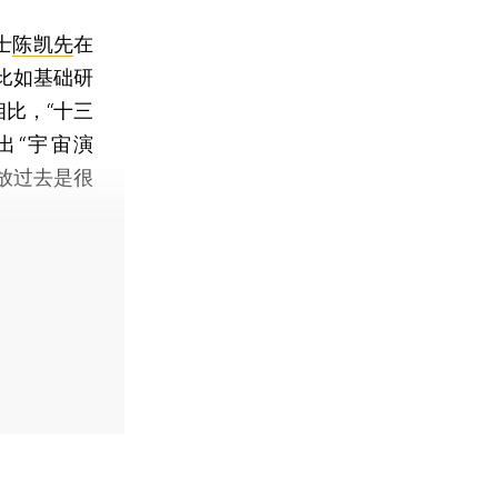
士
陈凯先
在
比如基础研
比，“十三
出“宇宙演
度放过去是很