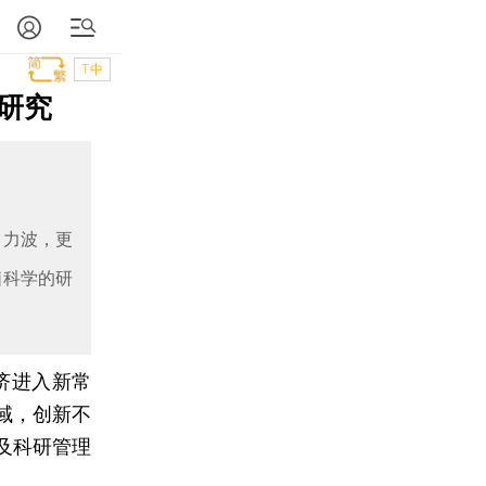
T中
研究
引力波，更
脑科学的研
济进入新常
域，创新不
及科研管理