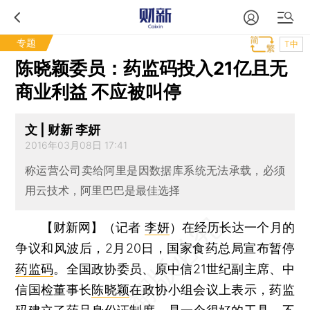
专题
T中
陈晓颖委员：药监码投入21亿且无
商业利益 不应被叫停
文 | 财新 李妍
2016年03月08日 17:41
称运营公司卖给阿里是因数据库系统无法承载，必须
用云技术，阿里巴巴是最佳选择
【财新网】（记者
李妍
）
在经历长达一个月的
争议和风波后，2月20日，国家食药总局宣布暂停
药监码
。全国政协委员、原中信21世纪副主席、中
信国检董事长
陈晓颖
在政协小组会议上表示，药监