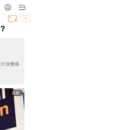
T中
？
而行业整体
原图