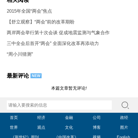
相关阅读
2015年全国“两会”焦点
【舒立观察】“两会”前的改革期盼
两岸两会举行第十次会谈 促成地震监测与气象合作
三中全会后首开“两会” 全面深化改革再添动力
“周小川猜测”
最新评论
NEW
本篇文章暂无评论!
首页
经济
金融
公司
政经
世界
观点
文化
博客
图片
《新世纪》周刊
《中国改革》
视频
English