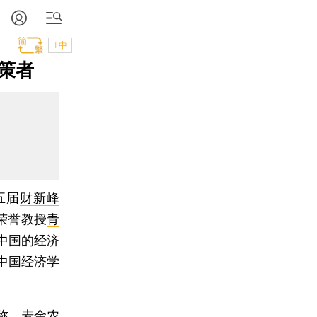
T中
策者
五届
财新峰
荣誉教授
青
中国的经济
中国经济学
称，麦金农