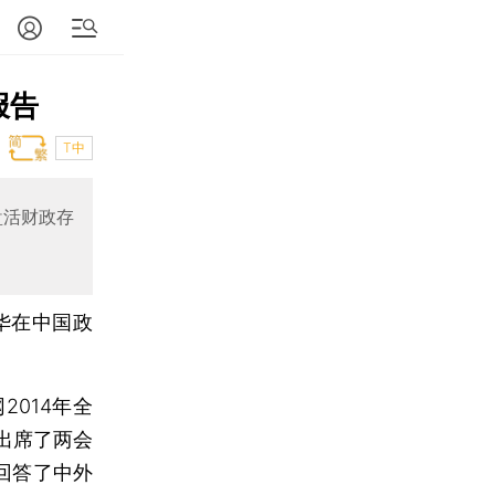
报告
T中
盘活财政存
华在中国政
014年全
出席了两会
回答了中外