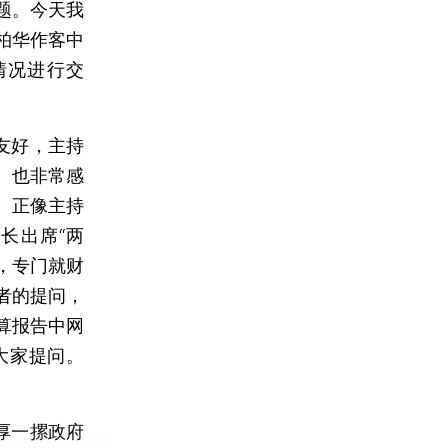
题。今天我
柏华作客中
情况进行交
友好，主持
。也非常感
。正像主持
长出席“两
，专门就财
者的提问，
算报告中网
大家提问。
厚一摞政府