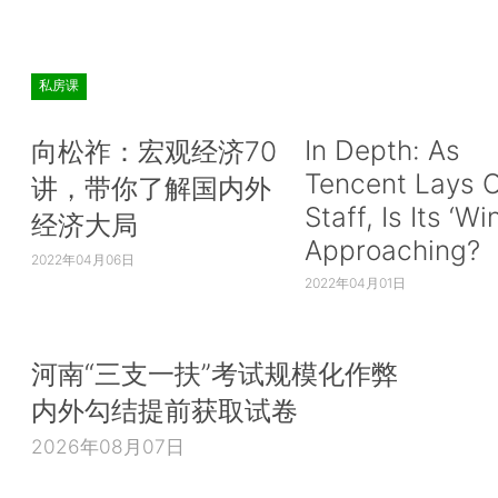
本级支出预算细化到项级科目，专项转移支付预算细
目，篇幅由去年的298页增加到351页。2014-03-07 15
私房课
[戴柏华]此外，为了使我们的预算报告让人大代
解，把这么一个比较专业的东西弄成大家能够更通俗
In Depth: As
向松祚：宏观经济70
年我们又想了一个办法。今年财政部和全国人大预工
Tencent Lays O
讲，带你了解国内外
写了《政府预算解读》。2014-03-07 15:16:00
Staff, Is Its ‘Wi
经济大局
Approaching?
[主持人]这是一个比较大的变化。2014-03-07 15:
2022年04月06日
2022年04月01日
[戴柏华]《政府预算解读》用通俗易懂的语言
式，图文并茂地向每位代表介绍“财政收入怎么取得”、
怎么安排”、“人大审查预算怎么开展”等情况，并解答
河南“三支一扶”考试规模化作弊
的热点问题。2014-03-07 15:19:30
内外勾结提前获取试卷
2026年08月07日
[网友 都教授]今年还要继续实施积极的财政政策
有什么新的变化吗？2014-03-07 15:20:39