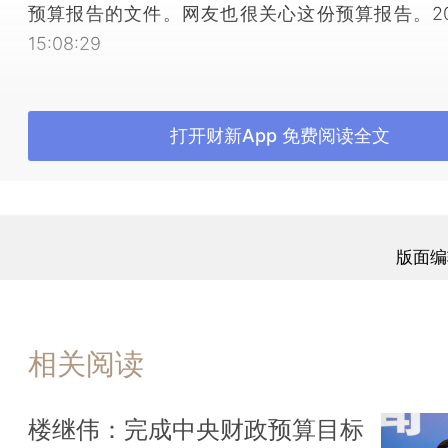
预算报告的文件。网友也很关心这份预算报告。2014
15:08:29
[网友 来自星星的我]每年审议预算报告都是两会
总有人说预算太专业，不仅我们老百姓看不懂，就是
打开财新App 免费阅读全文
懂也不容易。不知道今年预算报告的内容和形式和去
些新变化？2014-03-07 15:09:24
[戴柏华]谢谢这位网友的提问。一个家，有家里
个国家，有国家的账本，预算就是国家的“账本”。我
版面编
算编制得更科学，同时使预算更好地方便人大代表审
人民群众所理解，所以今年在预算报告的撰写、编制
进一步下了功夫。在内容和形式上，也有一些新的变
相关阅读
说，主要有这么五个方面。2014-03-07 15:10:38
[戴柏华]第一，突出改革主题。今年的预算报告
楼继伟：完成中央财政预算目标