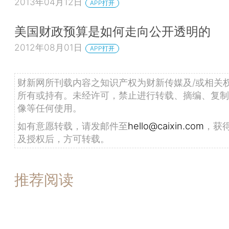
2013年04月12日
经营预算；四是社会保险基金预算。去年我们已经把
APP打开
较全面地向人大进行了报告，今年又迈进了一步，首
美国财政预算是如何走向公开透明的
会保险基金预算上一年度的预算执行情况，从而实现
2012年08月01日
预算、政府性基金预算、国有资本经营预算和社会保
APP打开
完整报告。2014-03-07 15:14:22
财新网所刊载内容之知识产权为财新传媒及/或相关
[戴柏华]第四，详细报告落实人大决议的情况。
所有或持有。未经许可，禁止进行转载、摘编、复制
大决议的要求，我们的财政工作做了很多努力，效果
像等任何使用。
年的预算报告中，我们从五个方面非常详尽地做了汇
如有意愿转载，请发邮件至
hello@caixin.com
，获
细报告了包括完善有利于转方式、调结构的财税政策
及授权后，方可转载。
投入的使用绩效、进一步加强预算管理、加快推进
革、厉行勤俭节约等五个方面的落实情况。2014-
推荐阅读
15:14:49
[戴柏华]第五，预算草案内容更详尽。今年提交
预算草案，内容更加丰富，表格更加详细。其中，20