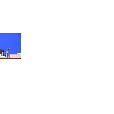
速放缓的背
式，明确只
经济运行进
政比较好地
下降的情况
时压减一般
资结构，有
03-07
极的财政政
控，将重点
。严控“三
般性转移支
格控制新增