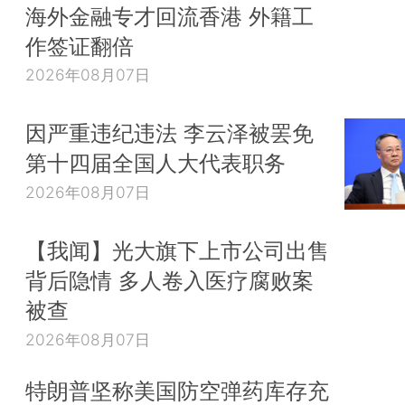
海外金融专才回流香港 外籍工
[戴柏华]这个问题很重要。在去年上半年经济增
作签证翻倍
景下，党中央、国务院立足可持续发展，创新调控方
2026年08月07日
要经济运行处于合理空间，就不采取短期刺激政策对
行干预，而是稳定市场预期，适度预调微调。中央财
因严重违纪违法 李云泽被罢免
贯彻了这一要求，在去年上半年财政收入增幅明显
第十四届全国人大代表职务
下，沉着应对，保持定力，坚持不扩大财政赤字，同
2026年08月07日
性支出，实施促进企业发展的财税优惠政策，优化投
力促进了经济社会发展稳中有进、稳中向好。2014-
【我闻】光大旗下上市公司出售
15:21:37
背后隐情 多人卷入医疗腐败案
[戴柏华]党中央、国务院决定今年继续实施积
被查
策。为贯彻落实好有关要求，改善和加强财政宏观调
2026年08月07日
做好以下三个方面的工作。第一，优化财政支出结构
公”经费等一般性支出，据实安排重点支出。增加一
特朗普坚称美国防空弹药库存充
付规模和比例，清理、整合、规范专项转移支付，严