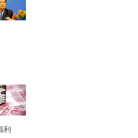
会的要求，
理制度、税
税体制改革
确的改革措
开、改进年
三中全会的
就是预算审
集中篇幅对
如为什么这
更好地了解
13:06
府预算是四
福利
是国有资本