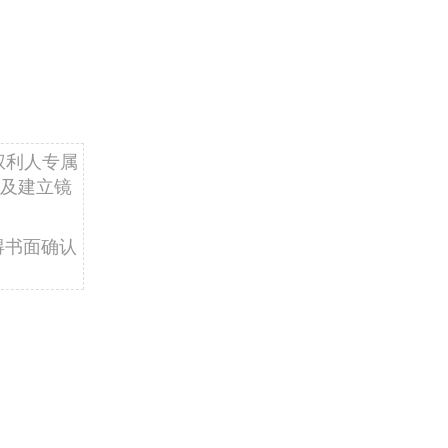
四大预算比
次编报了社
了公共财政
险基金预算
权利人专属
按照去年人
及建立镜
如何，在今
报。今年详
得书面确认
、注重民生
财税体制改
03-07
人大审议的
14年中央