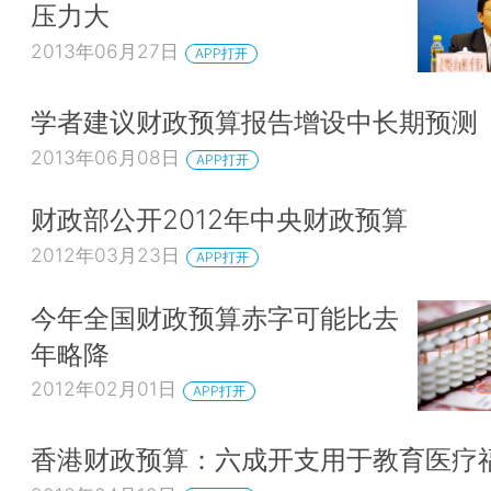
届三中全会之后编制的第一本预算报告，按照三中全
压力大
我们的预算报告整体贯穿了改革这条主线，从预算管
2013年06月27日
APP打开
收制度和财政体制等三个方面，对决定提出的深化财
的要求，分解为我们具体的工作安排，提出了具体明
学者建议财政预算报告增设中长期预测
施，比如，在预算管理制度方面提出了推进预决算公
2013年06月08日
APP打开
度预算控制方式等7条措施。2014-03-07 15:12:27
财政部公开2012年中央财政预算
[戴柏华]第二，重点报告支出预算和政策。按照
要求，我们今后预算管理制度改革的一个重要方向，
2012年03月23日
APP打开
核的重点向支出预算和政策拓展。在预算报告中，
今年全国财政预算赤字可能比去
2014年财税改革工作重点和财税政策作重点说明，
年略降
么安排、怎么来做等做了比较详细的阐述，便于代表
财政政策和财政工作，履行监督职责。2014-03-07 15:
2012年02月01日
APP打开
[戴柏华]第三，完整报告政府预算。我们知道政
香港财政预算：六成开支用于教育医疗
大块，一是公共财政预算；二是政府性基金预算；三