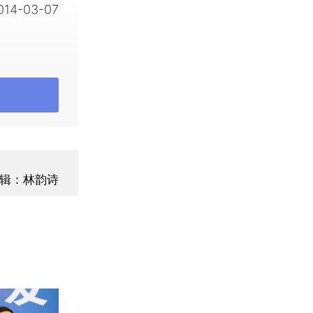
-03-07
重要内容，
人大代表看
年相比有哪
的账本，一
们为了使预
辑：林韵诗
议、为广大
等方面也都
化。具体来
是党的十八