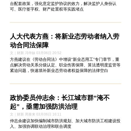
台配套政策，强化意定监护协议的效力，解决监护人身份认
可、医疗签字权、财产处置权等实践堵点
人大代表方燕：将新业态劳动者纳入劳
动合同法保障
文｜财新 冯华妹 03月06日 20:52
方燕建议在《劳动合同法》中增设“新业态用工”专门章节，重
点解决劳动关系分级认定、职业伤害保障、算法透明度监管等
紧迫问题，快速填补新业态劳动者权益保障的法律空白
政协委员仲志余：长江城市群“淹不
起”，亟需加强防洪治理
文｜财新 周泰来 03月06日 16:11
仲志余建议加快编制城市防洪规划、加大城市防洪工程建设投
入、加强协调联动治理和联合调度