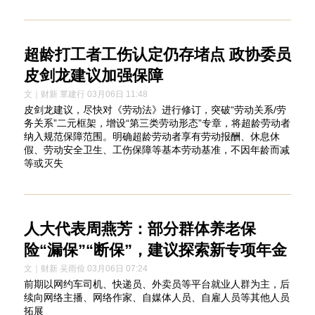
超龄打工者工伤认定仍存堵点 政协委员
皮剑龙建议加强保障
文｜财新 覃建行 03月06日 11:48
皮剑龙建议，尽快对《劳动法》进行修订，突破“劳动关系/劳
务关系”二元框架，增设“第三类劳动形态”专章，将超龄劳动者
纳入规范保障范围。明确超龄劳动者享有劳动报酬、休息休
假、劳动安全卫生、工伤保障等基本劳动基准，不因年龄而减
等或灭失
人大代表周燕芳：部分群体养老保
险“漏保”“断保”，建议探索新专项年金
文｜财新 吴雨俭 03月06日 07:24
前期以网约车司机、快递员、外卖员等平台就业人群为主，后
续向网络主播、网络作家、自媒体人员、自雇人员等其他人员
拓展