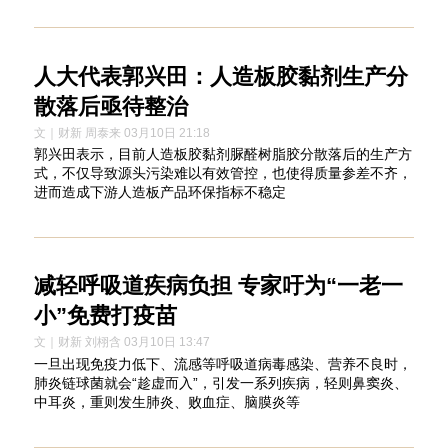
人大代表郭兴田：人造板胶黏剂生产分
散落后亟待整治
文｜财新 周泰来 03月10日 21:18
郭兴田表示，目前人造板胶黏剂脲醛树脂胶分散落后的生产方
式，不仅导致源头污染难以有效管控，也使得质量参差不齐，
进而造成下游人造板产品环保指标不稳定
减轻呼吸道疾病负担 专家吁为“一老一
小”免费打疫苗
文｜财新 刘栩含 03月10日 13:47
一旦出现免疫力低下、流感等呼吸道病毒感染、营养不良时，
肺炎链球菌就会“趁虚而入”，引发一系列疾病，轻则鼻窦炎、
中耳炎，重则发生肺炎、败血症、脑膜炎等