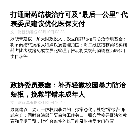
打通耐药结核治疗可及“最后一公里” 代
表委员建议优化医保支付
文｜财新 汤涵钰 03月10日 08:38
刘晓青建议，加大财政投入，设立耐药结核病防治专项基金；
将耐药结核病纳入特殊疾病管理范围；对二线抗结核药物实施
药占比考核豁免或差异化管理；推动将关键药物调整为医保甲
类目录等
政协委员聂鑫：补齐轻微校园暴力防治
短板，挽救罪错未成年人
文｜财新 单玉晓 03月09日 16:49
聂鑫建议，要让一般校园暴力的上报常态化，杜绝“零报告”形
式主义；同时政法部门要前移工作关口，联合学校开展法治教
育和早期干预，让符合条件的孩子能及时接受专门教育