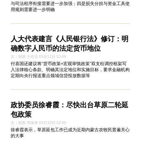
与司法程序衔接需要进一步加强；四是损失分担与资金工具使
用规则需要进一步明确
人大代表建言《人民银行法》修订：明
确数字人民币的法定货币地位
文｜财新 王石玉 03月11日 12:49
付喜国还建议将“货币政策+宏观审慎政策”双支柱调控框架写
入法律核心条款、明确其法定地位和实施目标，要求金融机构
定期向央行报送重点领域信贷投放数据等
政协委员徐睿霞：尽快出台草原二轮延
包政策
文｜财新 周泰来 03月10日 22:40
徐睿霞表示，草原延包工作已成为近期内蒙古农牧民普遍关心
的大事