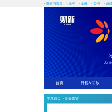
财新网首页
经济
金融
公司
政
首页
日程&回放
专题首页
> 参会嘉宾