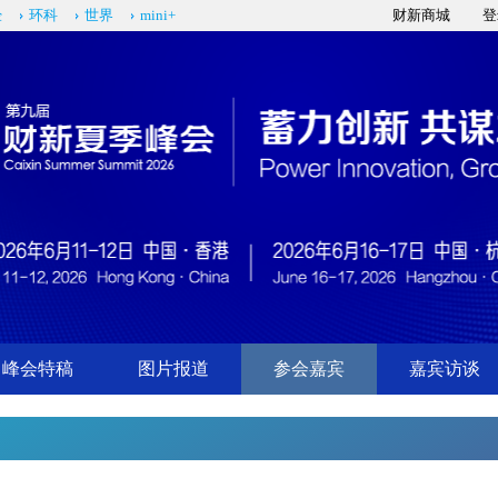
经
环科
世界
mini+
财新商城
登
峰会特稿
图片报道
参会嘉宾
嘉宾访谈