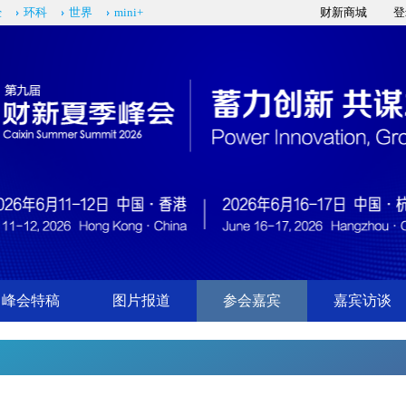
经
环科
世界
mini+
财新商城
登
峰会特稿
图片报道
参会嘉宾
嘉宾访谈