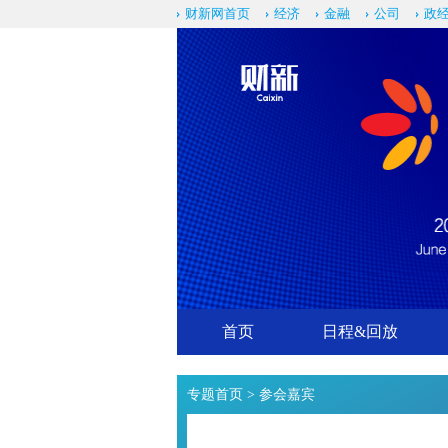
财新网首页
经济
金融
公司
政
首页
日程&回放
专题首页
> 参会嘉宾