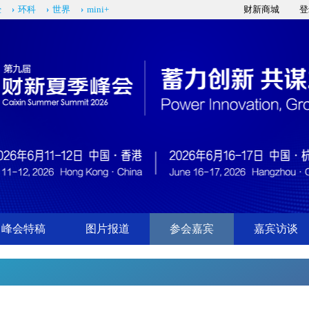
经
环科
世界
mini+
财新商城
登
峰会特稿
图片报道
参会嘉宾
嘉宾访谈