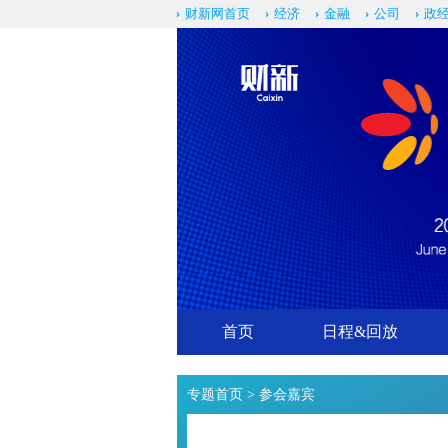
财新网首页
经济
金融
公司
政
首页
日程&回放
专题首页
> 参会嘉宾