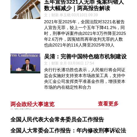
五年宣告3221人无罪 冤案纠错人
数大幅减少｜两高报告解读
文｜财新 单玉晓 03月10日 09:39
2021年至2025年，全国法院对3221名被告
人宣告无罪，较上一个五年下降41.2%，同
时，刑事申诉案件由2021年3万件降至2025
年2.6万件，因冤错而再审改判无罪的人数
也由2021年的116人降至2025年39人
吴清：完善中国特色稳市机制建设
文｜财新 全月 03月06日 17:54
央行行长潘功胜也表示，人民银行将会同证
监会实施好支持资本市场政策工具，支持中
央汇金公司发挥类平准基金作用，增强资本
市场的内在稳定性和合力
查看更多
两会政经大事速览
全国人民代表大会常务委员会工作报告
全国人大常委会工作报告：年内修改刑事诉讼法