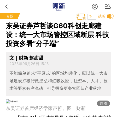
专题
试听
T中
东吴证券芦哲谈G60科创走廊建
设：统一大市场管控区域断层 科技
投资多看“分子端”
文｜财新 赵甜甜
2026年06月26日 15:16
不能简单追求“平原式”的区域均质化，应以统一大市
场建设打破行政壁垒和虹吸效应，让资本、人才、技
术等要素有序流动，引导投资更务实回归产业落地
原图
东吴证券首席经济学家芦哲。图：财新