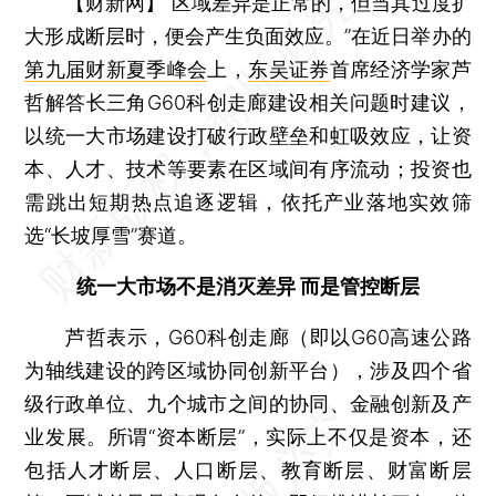
【财新网】
“区域差异是正常的，但当其过度扩
大形成断层时，便会产生负面效应。”在近日举办的
第九届财新夏季峰会
上，
东吴证券
首席经济学家芦
哲解答长三角G60科创走廊建设相关问题时建议，
以统一大市场建设打破行政壁垒和虹吸效应，让资
本、人才、技术等要素在区域间有序流动；投资也
需跳出短期热点追逐逻辑，依托产业落地实效筛
选“长坡厚雪”赛道。
统一大市场不是消灭差异 而是管控断层
芦哲表示，G60科创走廊（即以G60高速公路
为轴线建设的跨区域协同创新平台），涉及四个省
级行政单位、九个城市之间的协同、金融创新及产
业发展。所谓“资本断层”，实际上不仅是资本，还
包括人才断层、人口断层、教育断层、财富断层