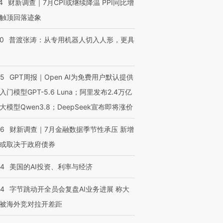
4
财新调查｜7月CPI或继续降温 PPI同比增
触顶回落迹象
00
普渡张涛：从专用机器人切入人形，更具
跨国走私7万
视线｜被称为“蟑螂”的印
视线｜“入侵”还是“人道危
检体内含3种
度Z世代 用街头抗争将教
机”？难民潮撕裂西班牙
秘鲁纳斯
55
GPT周报｜Open AI为免费用户默认提供
育部长拱下台
飞地休达
13人遇难
入门模型GPT-5.6 Luna；阿里发布2.4万亿
大模型Qwen3.8；DeepSeek宣布即将涨价
46
财新调查｜7月金融数据季节性承压 新增
进第四届链博
【商旅对话】华住集团
技“链”接产
或取决于政府债券
【特别呈现】寻找100种
CFO：不靠规模取胜，华
【特别呈
有意思的生活方式·第三对
住三大增长引擎是什么？
有意思的
44
美国的AI投资、利率与经济
44
字节跳动开全员会复盘AI业务进展 称大
被海外竞对拉开差距