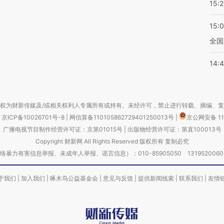
15:2
15:
全国
14:
权为财新传媒及/或相关权利人专属所有或持有。未经许可，禁止进行转载、摘编、
京ICP备10026701号-8
|
网信算备110105862729401250013号
|
京公网安备 11
广播电视节目制作经营许可证：京第01015号
|
出版物经营许可证：第直100013号
Copyright 财新网 All Rights Reserved 版权所有 复制必究
害信息举报、未成年人举报、谣言信息）：010-85905050 13195200605 举报邮
于我们
|
加入我们
|
啄木鸟公益基金会
|
意见与反馈
|
提供新闻线索
|
联系我们
|
友情