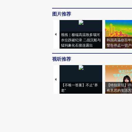
图片推荐
视线｜极端高温致多瑙河
水位跌破纪录 二战沉船与
韩国高温创百年
猛犸象化石接连露出
警告停止一切户
视听推荐
【不唯一答案】不止“养
【特别呈现】寻
老”
有意思的生活方