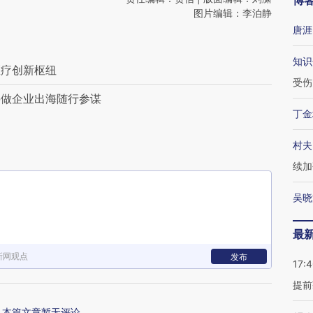
博
图片编辑：李泊静
唐涯
知识
医疗创新枢纽
受伤
要做企业出海随行参谋
丁金
村夫
续加
吴晓
最
新网观点
发布
17:
提前
本篇文章暂无评论