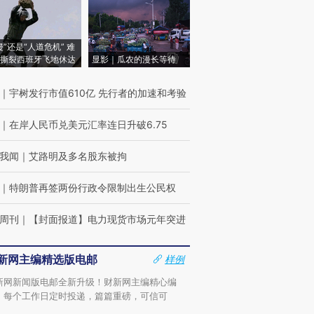
侵”还是“人道危机” 难
撕裂西班牙飞地休达
显影｜瓜农的漫长等待
｜
宇树发行市值610亿 先行者的加速和考验
｜
在岸人民币兑美元汇率连日升破6.75
我闻
｜
艾路明及多名股东被拘
｜
特朗普再签两份行政令限制出生公民权
周刊
｜
【封面报道】电力现货市场元年突进
新网主编精选版电邮
样例
新网新闻版电邮全新升级！财新网主编精心编
，每个工作日定时投递，篇篇重磅，可信可
。