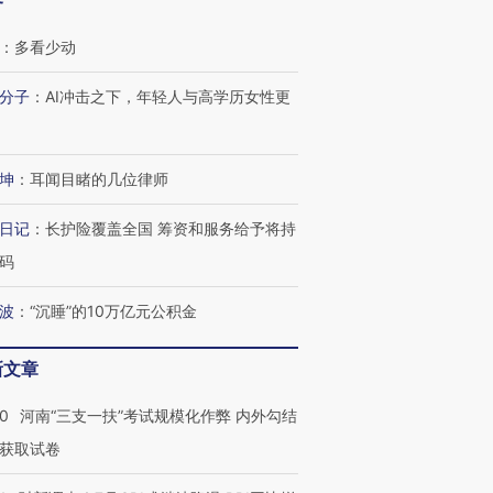
客
：
多看少动
分子
：
AI冲击之下，年轻人与高学历女性更
坤
：
耳闻目睹的几位律师
日记
：
长护险覆盖全国 筹资和服务给予将持
码
波
：
“沉睡”的10万亿元公积金
新文章
40
河南“三支一扶”考试规模化作弊 内外勾结
获取试卷