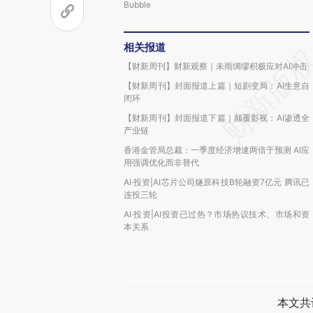
Bubble
相关报道
【财新周刊】财新观察｜未雨绸缪积极应对AI冲击
【财新周刊】封面报道上篇｜短剧变局：AI生意自
闭环
【财新周刊】封面报道下篇｜颠覆影视：AI渗透全
产业链
香港金管局总裁：一季度经济增速两倍于预测 AI应
用强调优化而非替代
AI·投资|AI芯片公司燧原科技B轮融资7亿元 腾讯已
连投三轮
AI·投资|AI投资已过热？市场热议技术、市场和资
本关系
本文共