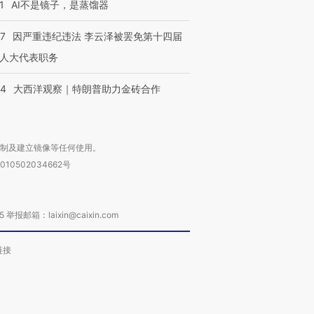
1
AI不是镜子，是蒸馏器
07
因严重违纪违法 李云泽被罢免第十四届
人大代表职务
44
大西洋观察｜特朗普助力金砖合作
复制及建立镜像等任何使用。
010502034662号
箱：laixin@caixin.com
链接