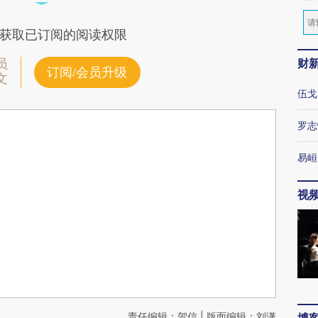
获取已订阅的阅读权限
财
员
订阅/会员升级
文
伍戈
罗志
易峘
视
责任编辑：贺信 | 版面编辑：刘潇