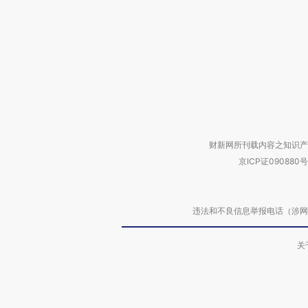
财新网所刊载内容之知识产
京ICP证090880号
违法和不良信息举报电话（涉网络暴力有
关