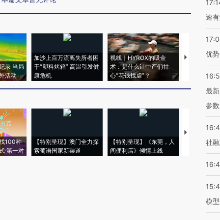
17:1
速有
17:
优势
加沙上百万流离失所者困
视线｜HYROX的吸金
马航飞行员
纪录 当局
于“塑料烤箱” 高温引发健
术：是什么让中产们甘
粒摇头丸 尿
外活动
康危机
心“花钱找虐”？
毒品
16:
最新
参数
16:
【推广】走
找100种
【特别呈现】澳门全力探
【特别呈现】《东莞，人
会，让数智科
社融
式·第一对
索葡语国家新渠道
间便利店》倾情上线
业
16:
15:
模型