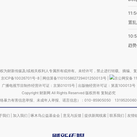
11:5
置乱
10:
趋势
权为财新传媒及/或相关权利人专属所有或持有。未经许可，禁止进行转载、摘编、
京ICP备10026701号-8
|
网信算备110105862729401250013号
|
京公网安备 11
广播电视节目制作经营许可证：京第01015号
|
出版物经营许可证：第直100013号
Copyright 财新网 All Rights Reserved 版权所有 复制必究
害信息举报、未成年人举报、谣言信息）：010-85905050 13195200605 举报邮
于我们
|
加入我们
|
啄木鸟公益基金会
|
意见与反馈
|
提供新闻线索
|
联系我们
|
友情