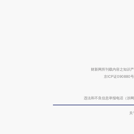
财新网所刊载内容之知识产
京ICP证090880号
违法和不良信息举报电话（涉网络暴力有
关