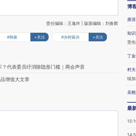
博
唐涯
责任编辑：王逸吟 | 版面编辑：刘春辉
知识
#韩俊
+关注
#乡村振兴
+关注
受伤
丁金
车？代表委员吁消除隐形门槛｜两会声音
村夫
续加
产品增值大文章
吴晓
最
15:1
14: