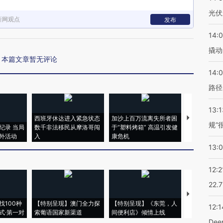
光伏
新网观点
发布
14:
撬动
本篇文章暂无评论
14:0
路径
13:1
西班牙休达进入紧急状态
加沙上百万流离失所者困
马航飞行员
规”
纪录 当局
数千非法移民从摩洛哥闯
于“塑料烤箱” 高温引发健
粒摇头丸 尿
外活动
入
康危机
毒品
13:
12:2
22.
【推广】走
找100种
【特别呈现】澳门全力探
【特别呈现】《东莞，人
会，让数智科
12:1
式·第一对
索葡语国家新渠道
间便利店》倾情上线
业
De