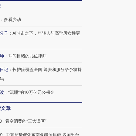
客
：
多看少动
分子
：
AI冲击之下，年轻人与高学历女性更
坤
：
耳闻目睹的几位律师
日记
：
长护险覆盖全国 筹资和服务给予将持
码
波
：
“沉睡”的10万亿元公积金
新文章
0
看空消费的“三大误区”
59
中东局势催化东南亚能源焦虑 多国出台