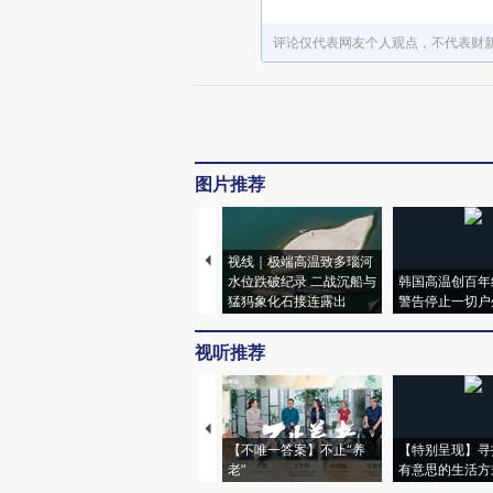
评论仅代表网友个人观点，不代表财
图片推荐
视线｜极端高温致多瑙河
水位跌破纪录 二战沉船与
韩国高温创百年
猛犸象化石接连露出
警告停止一切户
视听推荐
【不唯一答案】不止“养
【特别呈现】寻
老”
有意思的生活方