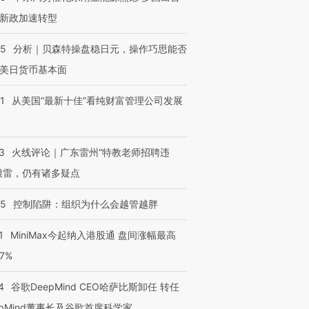
新政加速转型
05
分析｜贝森特操盘稳日元，操作巧思能否
美日货币基本面
1
从美国“最新十佳”看纯财富管理公司发展
3
火线评论｜广东雷州“特教老师招聘违
跨国走私7万
视线｜HYROX的吸金
视线｜被
很雷，仍有诸多疑点
检体内含3种
术：是什么让中产们甘
泽连斯基密集出访美英 索
度Z世代
心“花钱找虐”？
要防空导弹“救急”
育部长拱
05
控制陷阱：组织为什么会越管越胖
1
MiniMax今起纳入港股通 盘间涨幅最高
77%
进第四届链博
【商旅对话】华住集团
技“链”接产
【特别呈现】寻找100种
CFO：不靠规模取胜，华
【特别呈
4
谷歌DeepMind CEO哈萨比斯卸任 转任
有意思的生活方式·第三对
住三大增长引擎是什么？
有意思的
epMind董事长及谷歌首席科学家