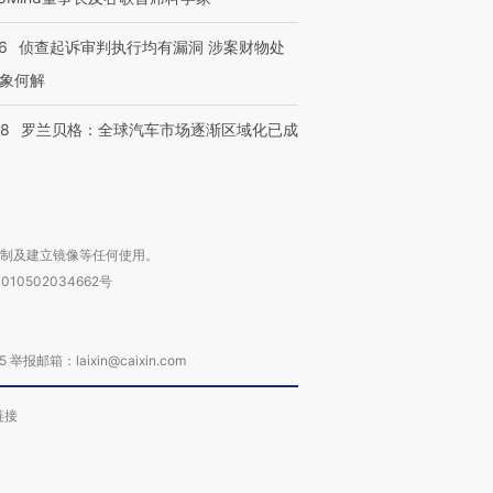
6
侦查起诉审判执行均有漏洞 涉案财物处
象何解
58
罗兰贝格：全球汽车市场逐渐区域化已成
复制及建立镜像等任何使用。
010502034662号
箱：laixin@caixin.com
链接