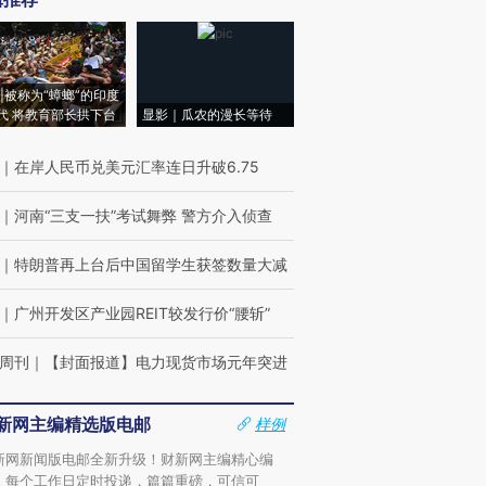
|被称为“蟑螂”的印度
代 将教育部长拱下台
显影｜瓜农的漫长等待
｜
在岸人民币兑美元汇率连日升破6.75
｜
河南“三支一扶”考试舞弊 警方介入侦查
｜
特朗普再上台后中国留学生获签数量大减
｜
广州开发区产业园REIT较发行价“腰斩”
周刊
｜
【封面报道】电力现货市场元年突进
新网主编精选版电邮
样例
新网新闻版电邮全新升级！财新网主编精心编
，每个工作日定时投递，篇篇重磅，可信可