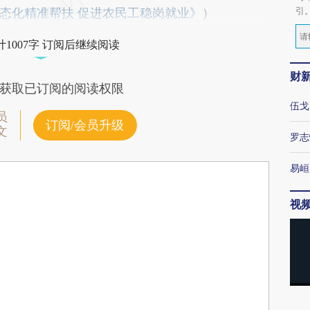
引
态化精准帮扶 促进农民工稳岗就业》
）
1007字 订阅后继续阅读
财
获取已订阅的阅读权限
伍戈
员
订阅/会员升级
文
罗志
易峘
视