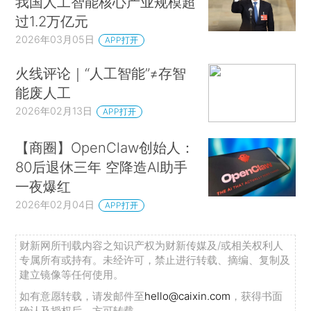
我国人工智能核心产业规模超
过1.2万亿元
2026年03月05日
APP打开
火线评论｜“人工智能”≠存智
能废人工
2026年02月13日
APP打开
【商圈】OpenClaw创始人：
80后退休三年 空降造AI助手
一夜爆红
2026年02月04日
APP打开
财新网所刊载内容之知识产权为财新传媒及/或相关权利人
专属所有或持有。未经许可，禁止进行转载、摘编、复制及
建立镜像等任何使用。
如有意愿转载，请发邮件至
hello@caixin.com
，获得书面
确认及授权后，方可转载。