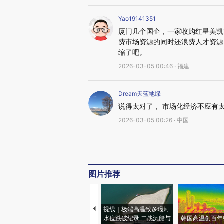
Yao19141351
厦门几个国企，一家收购红星美凯龙
费市场资源的同时还浪费人才资源
缩了吧。
2026-03-05 00:46 · 福建
Dream天蓝地绿
说得太对了， 市场化经济不应有
2026-03-05 00:26 · 中国
图片推荐
视线｜极端高温致多瑙河
水位跌破纪录 二战沉船与
韩国高温创百年