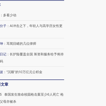
客
：
多看少动
分子
：
AI冲击之下，年轻人与高学历女性更
坤
：
耳闻目睹的几位律师
日记
：
长护险覆盖全国 筹资和服务给予将持
码
波
：
“沉睡”的10万亿元公积金
新文章
45
泰国发生致命校园枪击案至少6人死亡 枪
父母亦被杀