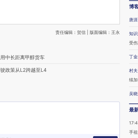
博
唐涯
责任编辑：贺信 | 版面编辑：王永
知识
受伤
丁金
应用中长距离甲醇货车
驶政策从L2跨越至L4
村夫
续加
吴晓
最
17:
手祖