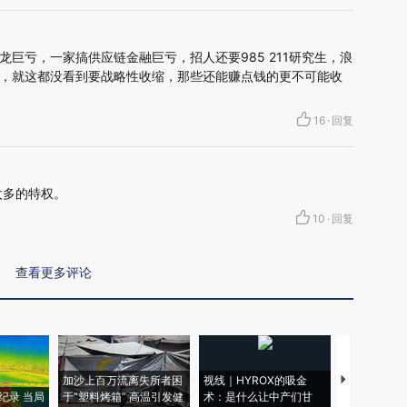
巨亏，一家搞供应链金融巨亏，招人还要985 211研究生，浪
，就这都没看到要战略性收缩，那些还能赚点钱的更不可能收
16
·
回复
太多的特权。
10
·
回复
查看更多评论
加沙上百万流离失所者困
视线｜HYROX的吸金
马航飞行员
纪录 当局
于“塑料烤箱” 高温引发健
术：是什么让中产们甘
粒摇头丸 尿