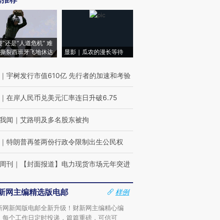
侵”还是“人道危机” 难
撕裂西班牙飞地休达
显影｜瓜农的漫长等待
｜
宇树发行市值610亿 先行者的加速和考验
｜
在岸人民币兑美元汇率连日升破6.75
我闻
｜
艾路明及多名股东被拘
｜
特朗普再签两份行政令限制出生公民权
周刊
｜
【封面报道】电力现货市场元年突进
新网主编精选版电邮
样例
新网新闻版电邮全新升级！财新网主编精心编
，每个工作日定时投递，篇篇重磅，可信可