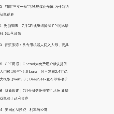
40
河南“三支一扶”考试规模化作弊 内外勾结
获取试卷
4
财新调查｜7月CPI或继续降温 PPI同比增
触顶回落迹象
00
普渡张涛：从专用机器人切入人形，更具
55
GPT周报｜OpenAI为免费用户默认提供
入门模型GPT-5.6 Luna；阿里发布2.4万亿
大模型Qwen3.8；DeepSeek宣布即将涨价
46
财新调查｜7月金融数据季节性承压 新增
或取决于政府债券
44
美国的AI投资、利率与经济