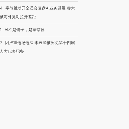
44
字节跳动开全员会复盘AI业务进展 称大
被海外竞对拉开差距
1
AI不是镜子，是蒸馏器
07
因严重违纪违法 李云泽被罢免第十四届
人大代表职务