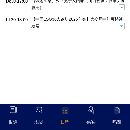
【课题圆桌】公平竞争反内卷（闭门会议，仅限受邀
14:30-17:00
嘉宾）
【中国ESG30人论坛2025年会】大变局中的可持续
14:20-18:00
发展
报道
报道
现场
现场
日程
日程
嘉宾
嘉宾
鸣谢
鸣谢