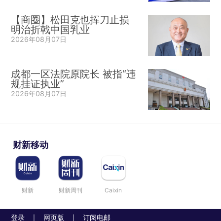
【商圈】松田克也挥刀止损
明治折戟中国乳业
2026年08月07日
成都一区法院原院长 被指“违
规挂证执业”
2026年08月07日
财新移动
财新
财新周刊
Caixin
登录
网页版
订阅电邮
|
|