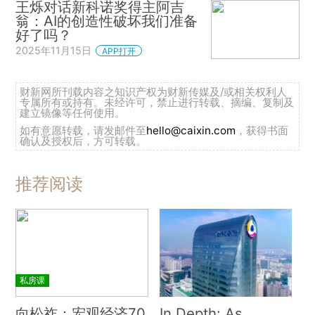
王烁对话新科诺奖得主阿吉
翁：AI的创造性破坏我们准备
好了吗？
2025年11月15日
APP打开
财新网所刊载内容之知识产权为财新传媒及/或相关权利人
专属所有或持有。未经许可，禁止进行转载、摘编、复制及
建立镜像等任何使用。
如有意愿转载，请发邮件至
hello@caixin.com
，获得书面
确认及授权后，方可转载。
推荐阅读
私房课
向松祚：宏观经济70
In Depth: As