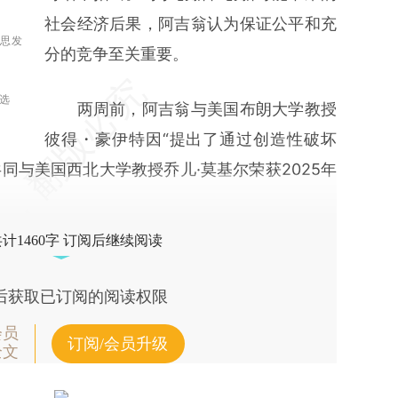
社会经济后果，阿吉翁认为保证公平和充
重思发
分的竞争至关重要。
选
两周前，阿吉翁与美国布朗大学教授
彼得・豪伊特因“提出了通过创造性破坏
同与美国西北大学教授乔儿·莫基尔荣获2025年
计1460字 订阅后继续阅读
后获取已订阅的阅读权限
会员
订阅/会员升级
全文