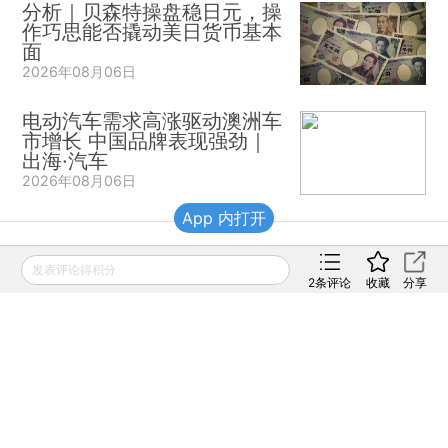
分析｜贝森特操盘稳日元，操
作巧思能否撬动美日货币基本
面
2026年08月06日
电动汽车需求高涨驱动澳洲车
市增长 中国品牌表现强劲｜
出海·汽车
2026年08月06日
App 内打开
财新移动
发表评论得积分
2
条评论
收藏
分享
财新
财新周刊
Caixin
登录
网页版
订阅电邮
|
|
Copyright 财新网 All Rights Reserved