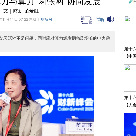
力与算力“两张网”协同发展
文｜财新 范若虹
试听
年11月14日 07:22 来源于
财新网
统灵活性不足问题，同时应对算力爆发期急剧增长的电力需
第十
【中
系列
监护
第十
【大会
论】“
划、