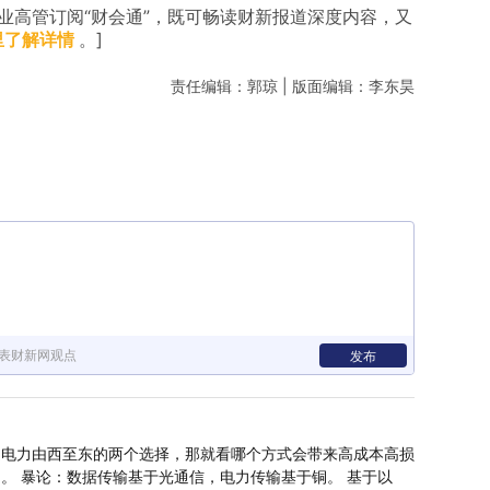
业高管订阅“财会通”，既可畅读财新报道深度内容，又
里了解详情
。]
责任编辑：郭琼 | 版面编辑：李东昊
表财新网观点
发布
是电力由西至东的两个选择，那就看哪个方式会带来高成本高损
。 暴论：数据传输基于光通信，电力传输基于铜。 基于以