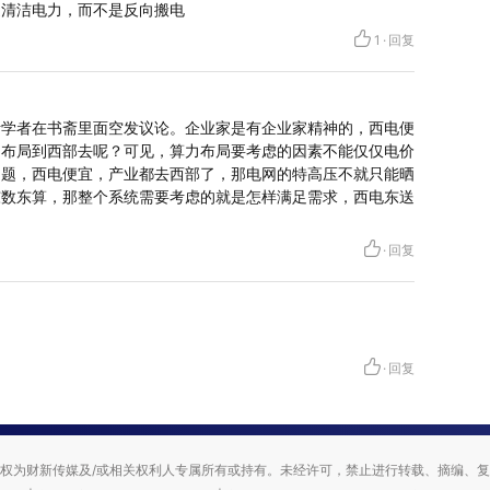
近清洁电力，而不是反向搬电
1
·
回复
听学者在书斋里面空发议论。企业家是有企业家精神的，西电便
力布局到西部去呢？可见，算力布局要考虑的因素不能仅仅电价
问题，西电便宜，产业都去西部了，那电网的特高压不就只能晒
东数东算，那整个系统需要考虑的就是怎样满足需求，西电东送
·
回复
·
回复
权为财新传媒及/或相关权利人专属所有或持有。未经许可，禁止进行转载、摘编、