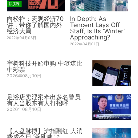
私房课
向松祚：宏观经济70
In Depth: As
讲，带你了解国内外
Tencent Lays Off
经济大局
Staff, Is Its ‘Winter’
Approaching?
2022年04月06日
2022年04月01日
宇树科技开始申购 中签堪比
中彩票
2026年08月10日
足浴店卖淫案牵出多名警员
有人当股东有人打招呼
2026年08月10日
【大盘脉搏】沪指翻红 大消
费成今日“避风港”？