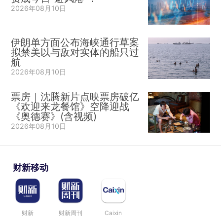
2026年08月10日
伊朗单方面公布海峡通行草案
拟禁美以与敌对实体的船只过
航
2026年08月10日
票房｜沈腾新片点映票房破亿
《欢迎来龙餐馆》空降迎战
《奥德赛》(含视频)
2026年08月10日
财新移动
财新
财新周刊
Caixin