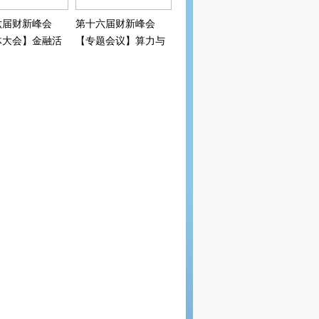
六届财新峰会
第十六届财新峰会
体大会】金融活
【专题会议】算力与
“精准滴灌”科
电力平衡策
新？