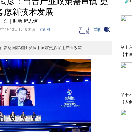
武彦：出台产业政策需审慎 更
考虑新技术发展
文｜财新 程思炜
试听
年11月13日 15:18 来源于
财新网
第十
在发达国家相比发展中国家更多采用产业政策
【中
系列
监护
第十
【大会
论】“
划、