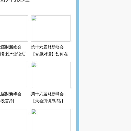
六届财新峰会
第十六届财新峰会
国养老产业论坛
【专题对话】如何在
闭门圆桌】意定
人口萎缩和老龄化的
：艰难起步之后
背景下刺激经济？
六届财新峰会
第十六届财新峰会
发言/讨
【大会演讲/对话】
十五五”新规
新蓝图