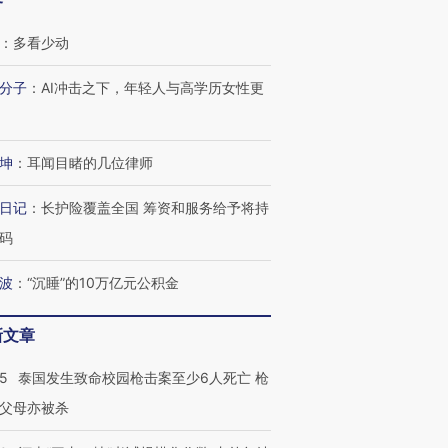
客
：
多看少动
分子
：
AI冲击之下，年轻人与高学历女性更
坤
：
耳闻目睹的几位律师
日记
：
长护险覆盖全国 筹资和服务给予将持
码
波
：
“沉睡”的10万亿元公积金
新文章
45
泰国发生致命校园枪击案至少6人死亡 枪
跨国走私7万
视线｜被称为“蟑螂”的印
视线｜“入侵”还是“人道危
父母亦被杀
检体内含3种
度Z世代 用街头抗争将教
机”？难民潮撕裂西班牙
秘鲁纳斯
育部长拱下台
飞地休达
13人遇难