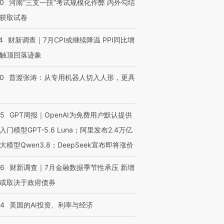
40
河南“三支一扶”考试规模化作弊 内外勾结
获取试卷
4
财新调查｜7月CPI或继续降温 PPI同比增
进第四届链博
【商旅对话】华住集团
触顶回落迹象
技“链”接产
【特别呈现】寻找100种
CFO：不靠规模取胜，华
【特别呈
有意思的生活方式·第三对
住三大增长引擎是什么？
有意思的
00
普渡张涛：从专用机器人切入人形，更具
55
GPT周报｜OpenAI为免费用户默认提供
入门模型GPT-5.6 Luna；阿里发布2.4万亿
大模型Qwen3.8；DeepSeek宣布即将涨价
46
财新调查｜7月金融数据季节性承压 新增
或取决于政府债券
44
美国的AI投资、利率与经济