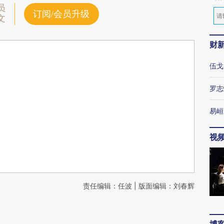
员
订阅/会员升级
文
财
伍戈
罗志
易峘
视
责任编辑：任波 | 版面编辑：刘春辉