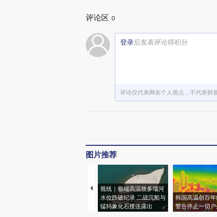
评论区
0
登录
后发表评论得积分
评论仅代表网友个人观点，不代表财
图片推荐
视线｜极端高温致多瑙河
水位跌破纪录 二战沉船与
韩国高温创百年
猛犸象化石接连露出
警告停止一切户