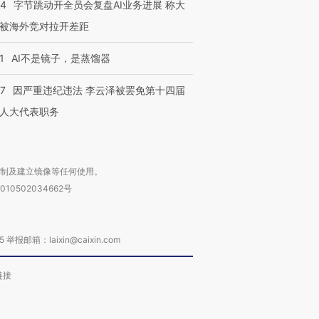
44
字节跳动开全员会复盘AI业务进展 称大
被海外竞对拉开差距
1
AI不是镜子，是蒸馏器
07
因严重违纪违法 李云泽被罢免第十四届
人大代表职务
复制及建立镜像等任何使用。
010502034662号
箱：laixin@caixin.com
链接