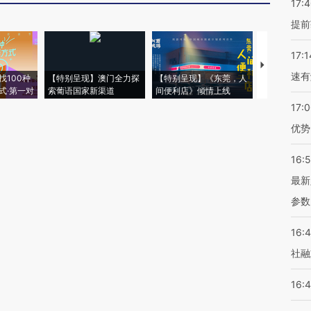
17:
提前
17:1
【推广】走
速有
找100种
【特别呈现】澳门全力探
【特别呈现】《东莞，人
会，让数智科
式·第一对
索葡语国家新渠道
间便利店》倾情上线
业
17:
优势
16:
最新
参数
16:
社融
16: