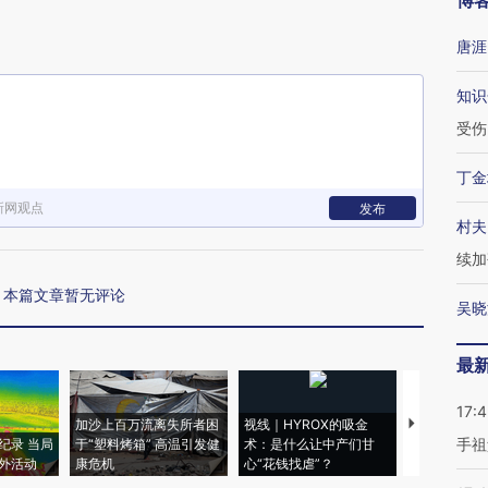
博
唐涯
知识
受伤
丁金
新网观点
发布
村夫
续加
本篇文章暂无评论
吴晓
最
17:
加沙上百万流离失所者困
视线｜HYROX的吸金
马航飞行员
手祖
纪录 当局
于“塑料烤箱” 高温引发健
术：是什么让中产们甘
粒摇头丸 尿
外活动
康危机
心“花钱找虐”？
毒品