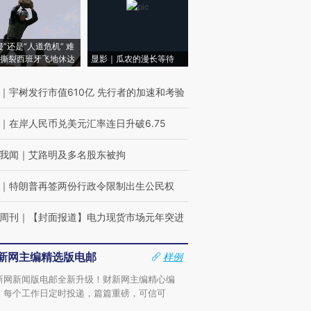
侵”还是“人道危机” 难
撕裂西班牙飞地休达
显影｜瓜农的漫长等待
｜
宇树发行市值610亿 先行者的加速和考验
｜
在岸人民币兑美元汇率连日升破6.75
我闻
｜
艾路明及多名股东被拘
｜
特朗普再签两份行政令限制出生公民权
周刊
｜
【封面报道】电力现货市场元年突进
新网主编精选版电邮
样例
新网新闻版电邮全新升级！财新网主编精心编
，每个工作日定时投递，篇篇重磅，可信可
。