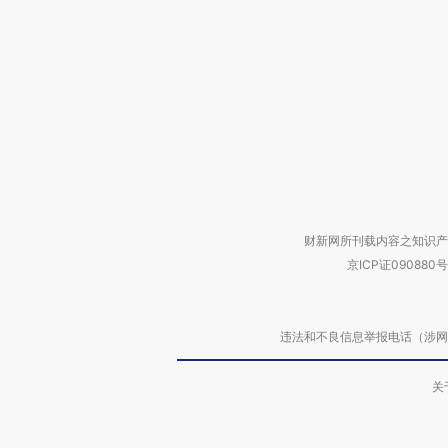
财新网所刊载内容之知识产
京ICP证090880号
违法和不良信息举报电话（涉网络暴力有
关