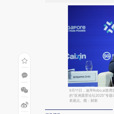
9月11日，迪拜Robo.ai首
的“亚洲愿景论坛2025”专
表观点。图：财新