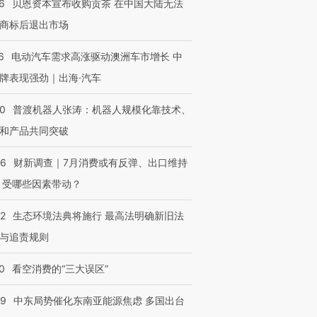
6
贝恩资本宣布收购贡茶 在中国大陆无法
商标后退出市场
OX的吸金
马航飞行员跨国走私7万
视线｜被称为“蟑螂”的印
6
电动汽车需求高涨驱动澳洲车市增长 中
让中产们甘
粒摇头丸 尿检体内含3种
度Z世代 用街头抗争将教
秘鲁纳斯
”？
毒品
育部长拱下台
13人遇难
牌表现强劲｜出海·汽车
00
普渡机器人张涛：机器人规模化靠技术、
和产品共同突破
进第四届链博
【商旅对话】华住集团
56
财新调查｜7月消费或有反弹、出口维持
技“链”接产
【特别呈现】寻找100种
CFO：不靠规模取胜，华
【特别呈
有意思的生活方式·第三对
住三大增长引擎是什么？
有意思的
 受哪些因素带动？
42
生态环境法典将施行 最高法明确新旧法
与追责规则
0
看空消费的“三大误区”
59
中东局势催化东南亚能源焦虑 多国出台