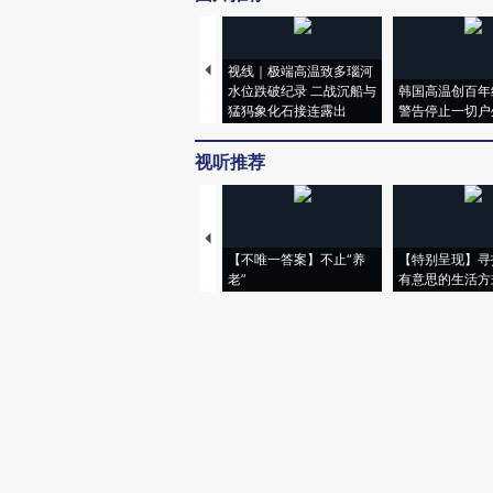
视线｜极端高温致多瑙河
水位跌破纪录 二战沉船与
韩国高温创百年
猛犸象化石接连露出
警告停止一切户
视听推荐
【不唯一答案】不止“养
【特别呈现】寻
老”
有意思的生活方