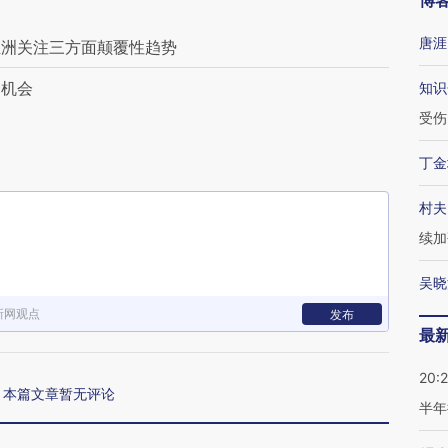
博
唐涯
亚洲关注三方面颠覆性趋势
资机会
知识
受伤
丁金
村夫
续加
吴晓
新网观点
发布
最
20:
本篇文章暂无评论
半年