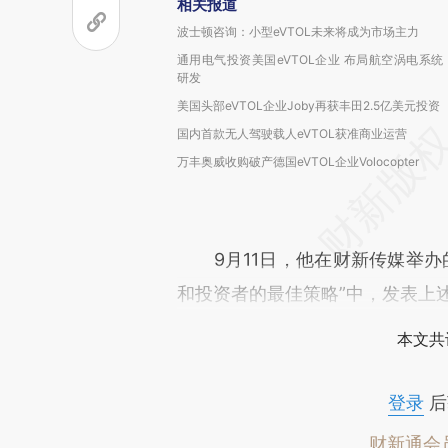
相关报道
波士顿咨询：小型eVTOL未来将成为市场主力
通用电气投资美国eVTOL企业 布局航空涡电系统
研发
美国头部eVTOL企业Joby再获丰田2.5亿美元投资
国内首款无人驾驶载人eVTOL获准商业运营
万丰奥威收购破产德国eVTOL企业Volocopter
9月11日，他在财新传媒举办
和投资者的最佳策略”中，发表上
本文共
登录
后
财新通会