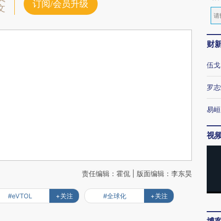
订阅/会员升级
文
财
伍戈
罗志
易峘
视
责任编辑：霍侃 | 版面编辑：李东昊
#eVTOL
+关注
#全球化
+关注