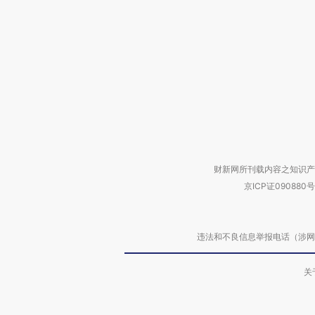
财新网所刊载内容之知识产
京ICP证090880号
违法和不良信息举报电话（涉网络暴力有
关