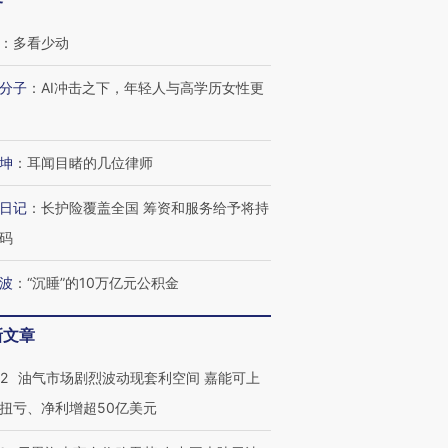
客
：
多看少动
分子
：
AI冲击之下，年轻人与高学历女性更
坤
：
耳闻目睹的几位律师
日记
：
长护险覆盖全国 筹资和服务给予将持
码
波
：
“沉睡”的10万亿元公积金
新文章
22
油气市场剧烈波动现套利空间 嘉能可上
扭亏、净利增超50亿美元