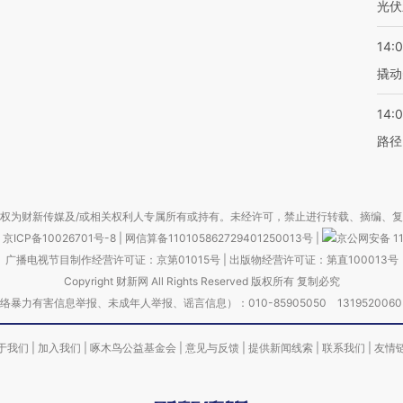
光伏
14:
撬动
14:0
路径
权为财新传媒及/或相关权利人专属所有或持有。未经许可，禁止进行转载、摘编、
京ICP备10026701号-8
|
网信算备110105862729401250013号
|
京公网安备 11
广播电视节目制作经营许可证：京第01015号
|
出版物经营许可证：第直100013号
Copyright 财新网 All Rights Reserved 版权所有 复制必究
害信息举报、未成年人举报、谣言信息）：010-85905050 13195200605 举报邮
于我们
|
加入我们
|
啄木鸟公益基金会
|
意见与反馈
|
提供新闻线索
|
联系我们
|
友情