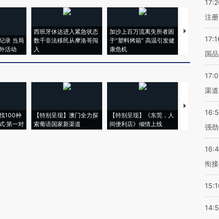
17:2
注册
西班牙休达进入紧急状态
加沙上百万流离失所者困
视线｜HYR
17:1
纪录 当局
数千非法移民从摩洛哥闯
于“塑料烤箱” 高温引发健
术：是什么
外活动
入
康危机
心“花钱找虐
国品
17:
渠道
【推广】走
16:
找100种
【特别呈现】澳门全力探
【特别呈现】《东莞，人
会，让数智科
式·第一对
索葡语国家新渠道
间便利店》倾情上线
业
强劲
16:
衔接
15:1
14: