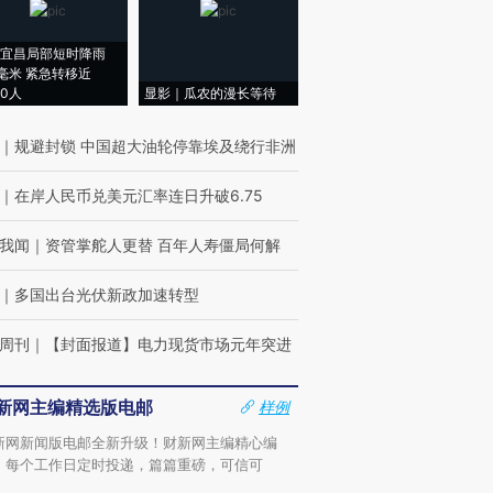
宜昌局部短时降雨
8毫米 紧急转移近
00人
显影｜瓜农的漫长等待
｜
规避封锁 中国超大油轮停靠埃及绕行非洲
｜
在岸人民币兑美元汇率连日升破6.75
我闻
｜
资管掌舵人更替 百年人寿僵局何解
｜
多国出台光伏新政加速转型
周刊
｜
【封面报道】电力现货市场元年突进
新网主编精选版电邮
样例
新网新闻版电邮全新升级！财新网主编精心编
，每个工作日定时投递，篇篇重磅，可信可
。