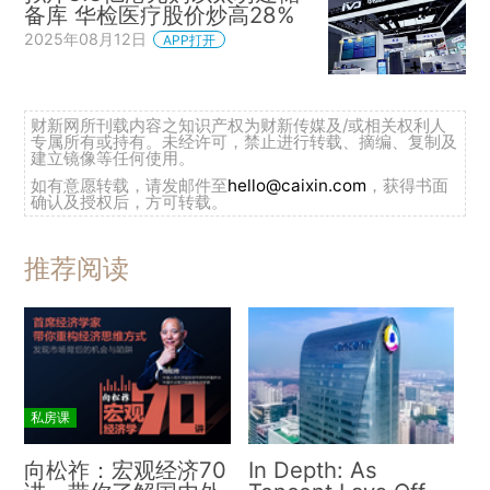
备库 华检医疗股价炒高28%
2025年08月12日
APP打开
财新网所刊载内容之知识产权为财新传媒及/或相关权利人
专属所有或持有。未经许可，禁止进行转载、摘编、复制及
建立镜像等任何使用。
如有意愿转载，请发邮件至
hello@caixin.com
，获得书面
确认及授权后，方可转载。
推荐阅读
私房课
向松祚：宏观经济70
In Depth: As