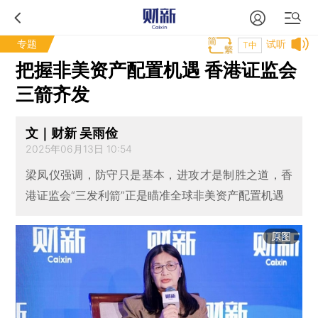
专题
试听
T中
把握非美资产配置机遇 香港证监会
三箭齐发
文｜财新 吴雨俭
2025年06月13日 10:54
梁凤仪强调，防守只是基本，进攻才是制胜之道，香
港证监会“三发利箭”正是瞄准全球非美资产配置机遇
原图