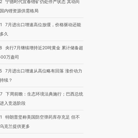
有意思的生活方式·第三对
住三大增长引擎是什么？
有意思的
2
宁德时代宜春锂矿仍处停产状态 其动向
国内锂资源供需格局
1
7月进出口增速高位放缓，价格驱动还能
多久
8
央行7月继续增持近20吨黄金 累计储备超
600万盎司
5
7月进出口增速从高位略有回落 涨价动力
持续？
07
下周前瞻：生态环境法典施行；巴西总统
进入竞选阶段
1
特朗普坚称美国防空弹药库存充足 但不
乌克兰提供更多