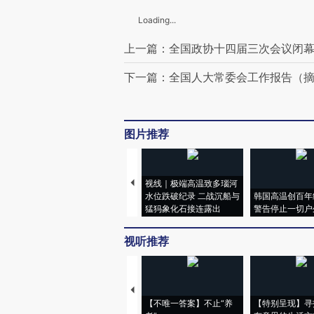
Loading...
上一篇：全国政协十四届三次会议闭
下一篇：全国人大常委会工作报告（
图片推荐
视线｜极端高温致多瑙河
水位跌破纪录 二战沉船与
韩国高温创百年
猛犸象化石接连露出
警告停止一切户
视听推荐
【不唯一答案】不止“养
【特别呈现】寻