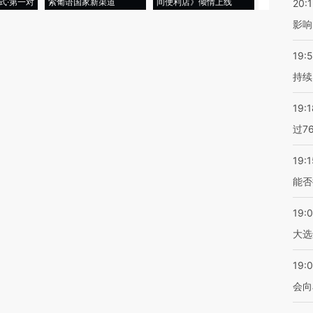
式·第一对
索葡语国家新渠道
间便利店》倾情上线
业
20:1
影响
19:5
持续
19:1
过7
19:1
能否
19:
大选
19:0
会向