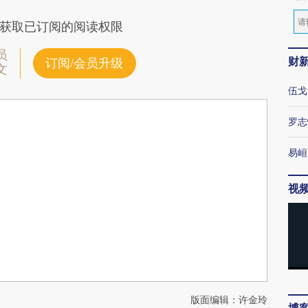
获取已订阅的阅读权限
员
财
订阅/会员升级
文
伍戈
罗志
易峘
视
版面编辑：许金玲