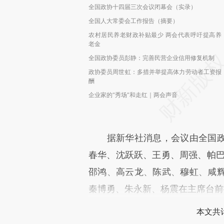
全国政协十四届三次会议闭幕会（实录）
全国人大常委会工作报告（摘要）
农村居民养老财政补贴最少 两会代表呼吁提高养
老金
全国政协委员彭静：完善民营企业信用修复机制
政协委员周世虹：多措并举提高体力劳动者工资报
酬
企业家的“秀场”和走红｜两会声音
据新华社消息，会议由全国政
春华、沈跃跃、王勇、周强、帕巴
邵鸿、高云龙、陈武、穆虹、咸
秦博勇、朱永新、杨震在主席台前
本文共计