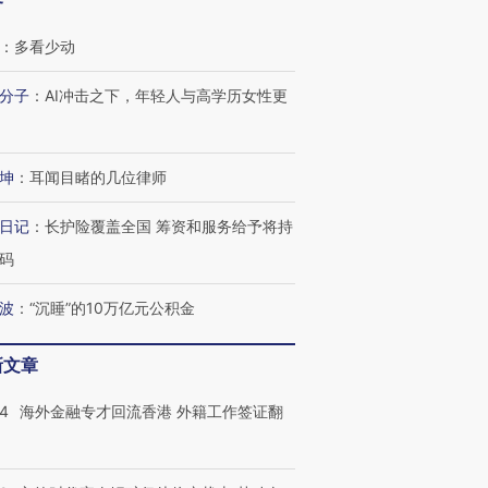
客
：
多看少动
分子
：
AI冲击之下，年轻人与高学历女性更
坤
：
耳闻目睹的几位律师
日记
：
长护险覆盖全国 筹资和服务给予将持
码
跨国走私7万
视线｜被称为“蟑螂”的印
视线｜“入侵”还是“人道危
检体内含3种
度Z世代 用街头抗争将教
机”？难民潮撕裂西班牙
秘鲁纳斯
波
：
“沉睡”的10万亿元公积金
育部长拱下台
飞地休达
13人遇难
新文章
14
海外金融专才回流香港 外籍工作签证翻
进第四届链博
【商旅对话】华住集团
技“链”接产
【特别呈现】寻找100种
CFO：不靠规模取胜，华
【特别呈