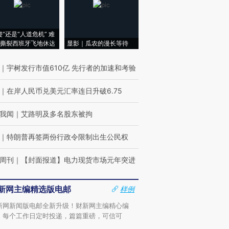
侵”还是“人道危机” 难
撕裂西班牙飞地休达
显影｜瓜农的漫长等待
｜
宇树发行市值610亿 先行者的加速和考验
｜
在岸人民币兑美元汇率连日升破6.75
我闻
｜
艾路明及多名股东被拘
｜
特朗普再签两份行政令限制出生公民权
周刊
｜
【封面报道】电力现货市场元年突进
新网主编精选版电邮
样例
新网新闻版电邮全新升级！财新网主编精心编
，每个工作日定时投递，篇篇重磅，可信可
。