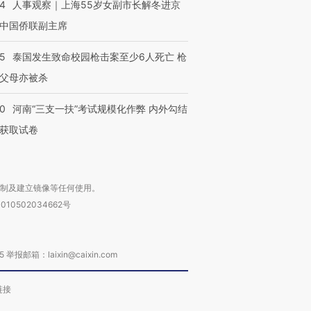
24
人事观察｜上海55岁女副市长解冬进京
中国侨联副主席
45
泰国发生致命校园枪击案至少6人死亡 枪
父母亦被杀
40
河南“三支一扶”考试规模化作弊 内外勾结
获取试卷
复制及建立镜像等任何使用。
010502034662号
箱：laixin@caixin.com
链接