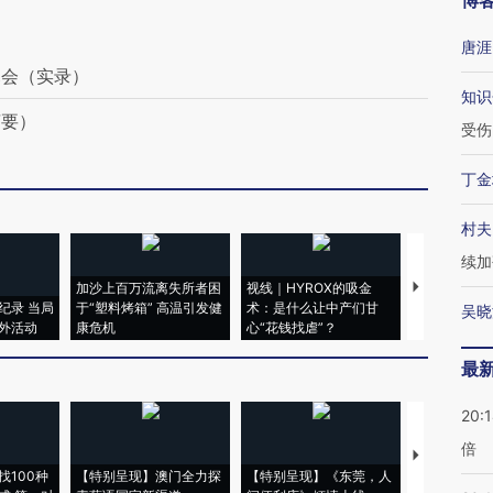
博
唐涯
幕会（实录）
知识
摘要）
受伤
丁金
村夫
续加
加沙上百万流离失所者困
视线｜HYROX的吸金
马航飞行员
纪录 当局
于“塑料烤箱” 高温引发健
术：是什么让中产们甘
粒摇头丸 尿
吴晓
外活动
康危机
心“花钱找虐”？
毒品
最
20:
倍
【推广】走
找100种
【特别呈现】澳门全力探
【特别呈现】《东莞，人
会，让数智科