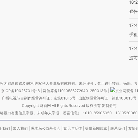
18:
候任
17:
手祖
17:
提前
权为财新传媒及/或相关权利人专属所有或持有。未经许可，禁止进行转载、摘编、
京ICP备10026701号-8
|
网信算备110105862729401250013号
|
京公网安备 11
广播电视节目制作经营许可证：京第01015号
|
出版物经营许可证：第直100013号
Copyright 财新网 All Rights Reserved 版权所有 复制必究
害信息举报、未成年人举报、谣言信息）：010-85905050 13195200605 举报邮
于我们
|
加入我们
|
啄木鸟公益基金会
|
意见与反馈
|
提供新闻线索
|
联系我们
|
友情