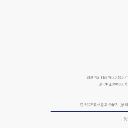
财新网所刊载内容之知识产
京ICP证090880号
违法和不良信息举报电话（涉网络暴力有
关