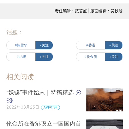
责任编辑：范若虹 | 版面编辑：吴秋晗
话题：
#陈雪华
+关注
#香港
+关注
#LME
+关注
#伦金所
+关注
相关阅读
“妖镍”事件始末｜特稿精选
2022年03月25日
APP打开
伦金所在香港设立中国国内首