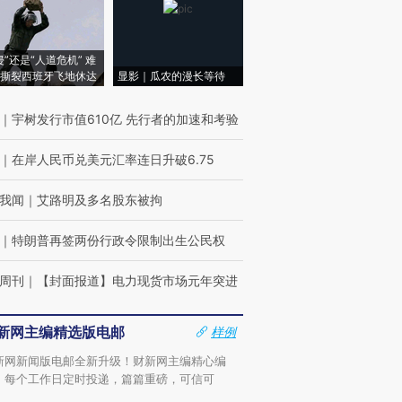
侵”还是“人道危机” 难
撕裂西班牙飞地休达
显影｜瓜农的漫长等待
｜
宇树发行市值610亿 先行者的加速和考验
｜
在岸人民币兑美元汇率连日升破6.75
我闻
｜
艾路明及多名股东被拘
｜
特朗普再签两份行政令限制出生公民权
周刊
｜
【封面报道】电力现货市场元年突进
新网主编精选版电邮
样例
新网新闻版电邮全新升级！财新网主编精心编
，每个工作日定时投递，篇篇重磅，可信可
。