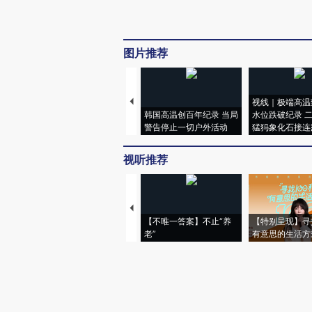
图片推荐
视线｜极端高温
韩国高温创百年纪录 当局
水位跌破纪录 
警告停止一切户外活动
猛犸象化石接连
视听推荐
【不唯一答案】不止“养
【特别呈现】寻
老”
有意思的生活方