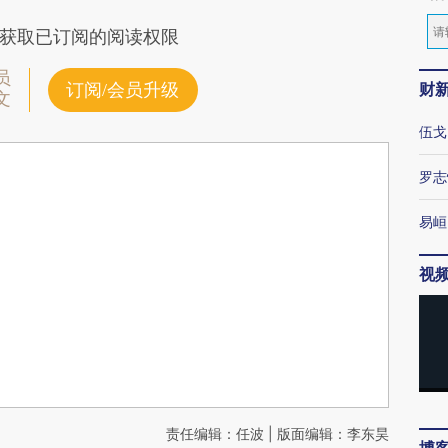
获取已订阅的阅读权限
员
财
订阅/会员升级
文
伍戈
罗志
易峘
视
责任编辑：任波 | 版面编辑：李东昊