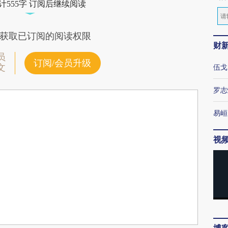
计555字 订阅后继续阅读
获取已订阅的阅读权限
财
员
订阅/会员升级
文
伍戈
罗志
易峘
视