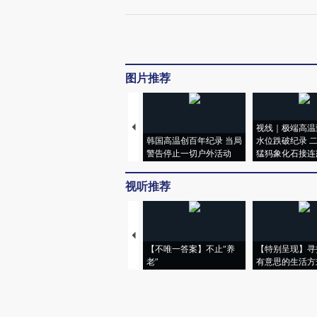
图片推荐
视线｜极端高温
韩国高温创百年纪录 当局
水位跌破纪录 
警告停止一切户外活动
猛犸象化石接连
视听推荐
【不唯一答案】不止“养
【特别呈现】寻
老”
有意思的生活方